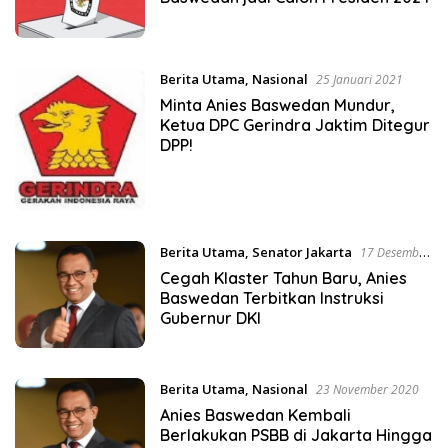
Berita Utama
,
Nasional
25 Januari 2021
Minta Anies Baswedan Mundur,
Ketua DPC Gerindra Jaktim Ditegur
DPP!
Berita Utama
,
Senator Jakarta
17 Desember
2020
Cegah Klaster Tahun Baru, Anies
Baswedan Terbitkan Instruksi
Gubernur DKI
Berita Utama
,
Nasional
23 November 2020
Anies Baswedan Kembali
Berlakukan PSBB di Jakarta Hingga