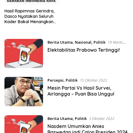
Hasil Rapimnas Gerindra,
Dasco Nyatakan Seluruh
Kader Bakal Menangkan
Prabowo – Gibran di Pilpres
2024
Berita Utama
,
Nasional
,
Politik
19 Maret
2023
Elektabilitas Prabowo Tertinggi!
Persepsi
,
Politik
15 Oktober 2022
Mesin Partai Vs Hasil Survei,
Airlangga – Puan Bisa Unggul
Berita Utama
,
Politik
3 Oktober 2022
Nasdem Umumkan Anies
Baswedan jadi Calon Presiden 2024