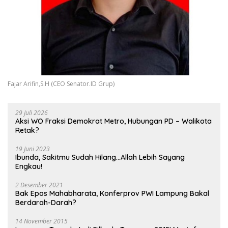
Fajar Arifin,S.H (CEO Senator.ID Grup)
29 Juli 2026
Aksi WO Fraksi Demokrat Metro, Hubungan PD – Walikota
Retak?
19 Juni 2023
Ibunda, Sakitmu Sudah Hilang…Allah Lebih Sayang
Engkau!
2 Desember 2021
Bak Epos Mahabharata, Konferprov PWI Lampung Bakal
Berdarah-Darah?
14 November 2015