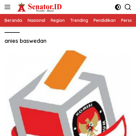
Langsung
ke
konten
Beranda
Nasional
Region
Trending
Pendidikan
Perseps
anies baswedan