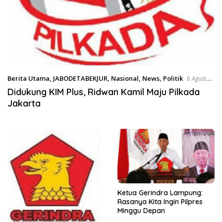
Berita Utama
,
JABODETABEKJUR
,
Nasional
,
News
,
Politik
6 Agustus
2024
Didukung KIM Plus, Ridwan Kamil Maju Pilkada
Jakarta
Ketua Gerindra Lampung:
Rasanya Kita Ingin Pilpres
Minggu Depan