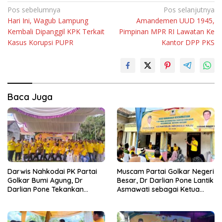
Navigasi
Pos sebelumnya
Pos selanjutnya
Hari Ini, Wagub Lampung
Amandemen UUD 1945,
pos
Kembali Dipanggil KPK Terkait
Pimpinan MPR RI Lawatan Ke
Kasus Korupsi PUPR
Kantor DPP PKS
Baca Juga
Darwis Nahkodai PK Partai
Muscam Partai Golkar Negeri
Golkar Bumi Agung, Dr
Besar, Dr Darlian Pone Lantik
Darlian Pone Tekankan
Asmawati sebagai Ketua
Penguatan Soliditas Kader
Pimpinan Kecamatan