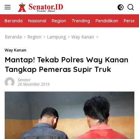
Langsung
ke
konten
Beranda
Nasional
Region
Trending
Pendidikan
Perseps
Beranda
Region
Lampung
Way Kanan
Way Kanan
Mantap! Tekab Polres Way Kanan
Tangkap Pemeras Supir Truk
Senator
26 November 2019