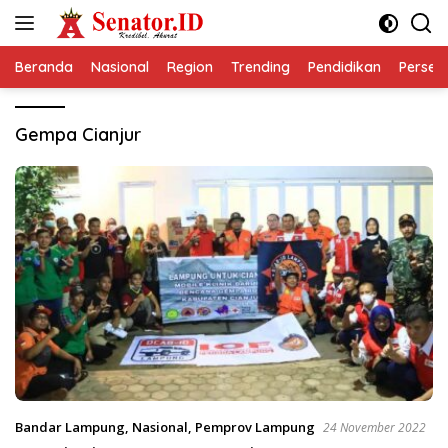
Langsung
ke
konten
Beranda
Nasional
Region
Trending
Pendidikan
Perseps
Gempa Cianjur
Bandar Lampung
,
Nasional
,
Pemprov Lampung
24 November 2022