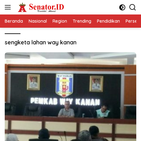
Langsung
ke
konten
Beranda
Nasional
Region
Trending
Pendidikan
Perseps
sengketa lahan way kanan