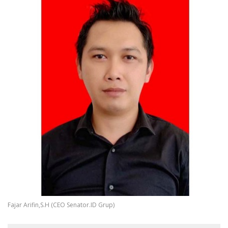
Fajar Arifin,S.H (CEO Senator.ID Grup)