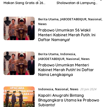
Makan Siang Gratis di 26
Sholawatan di Lampung
Provinsi
Tengah
Berita Utama
,
JABODETABEKJUR
,
Nasional
,
News
21 Oktober 2024
Prabowo Umumkan 56 Wakil
Menteri Kabinet Merah Putih. Ini
Daftar Namanya!
Berita Utama
,
Indonesia
,
JABODETABEKJUR
,
Nasional
,
News
20 Oktober 2024
Prabowo Umumkan Menteri
Kabinet Merah Putih! Ini Daftar
Nama Lengkapnya
Indonesia
,
Nasional
,
News
20 Juni 2024
Kapolri Anugrahi Bintang
Bhayangkara Utama ke Prabowo
Subianto!