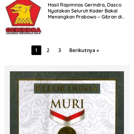
2023
Hasil Rapimnas Gerindra, Dasco
Nyatakan Seluruh Kader Bakal
Menangkan Prabowo – Gibran di
Pilpres 2024
Paginasi
1
2
3
Berikutnya »
pos