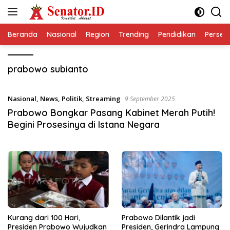
Langsung
ke
konten
Beranda
Nasional
Region
Trending
Pendidikan
Perseps
prabowo subianto
Nasional
,
News
,
Politik
,
Streaming
9 September 2025
Prabowo Bongkar Pasang Kabinet Merah Putih!
Begini Prosesinya di Istana Negara
Kurang dari 100 Hari,
Prabowo Dilantik jadi
Presiden Prabowo Wujudkan
Presiden, Gerindra Lampung