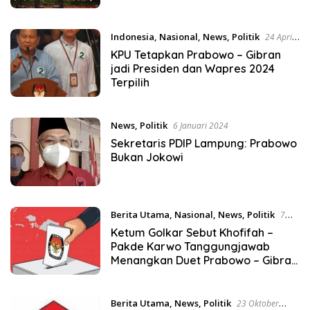
Indonesia
,
Nasional
,
News
,
Politik
24 April
2024
KPU Tetapkan Prabowo – Gibran
jadi Presiden dan Wapres 2024
Terpilih
News
,
Politik
6 Januari 2024
Sekretaris PDIP Lampung: Prabowo
Bukan Jokowi
Berita Utama
,
Nasional
,
News
,
Politik
7
November 2023
Ketum Golkar Sebut Khofifah –
Pakde Karwo Tanggungjawab
Menangkan Duet Prabowo – Gibran
di Pilpres 2024
Berita Utama
,
News
,
Politik
23 Oktober