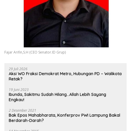
Fajar Arifin,S.H (CEO Senator.ID Grup)
29 Juli 2026
Aksi WO Fraksi Demokrat Metro, Hubungan PD – Walikota
Retak?
19 Juni 2023
Ibunda, Sakitmu Sudah Hilang…Allah Lebih Sayang
Engkau!
2 Desember 2021
Bak Epos Mahabharata, Konferprov PWI Lampung Bakal
Berdarah-Darah?