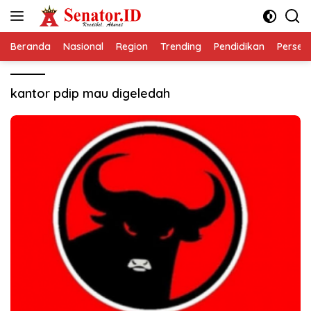
Langsung
ke
konten
Beranda
Nasional
Region
Trending
Pendidikan
Perseps
kantor pdip mau digeledah