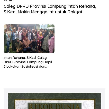
23 Januari 2024
Caleg DPRD Provinsi Lampung Intan Rehana,
S.Ked. Makin Menggeliat untuk Rakyat
Intan Rehana, S.Ked. Caleg
DPRD Provinsi Lampung Dapil
6 Lakukan Sosialisasi dan
Pengobatan Gratis di Tubaba