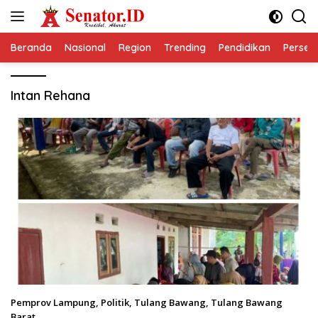
Langsung
ke
konten
Beranda
Nasional
Region
Trending
Pendidikan
Perseps
Intan Rehana
Pemprov Lampung
,
Politik
,
Tulang Bawang
,
Tulang Bawang
Barat