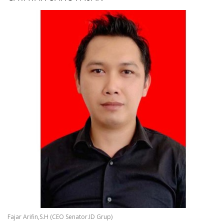
Fajar Arifin,S.H (CEO Senator.ID Grup)