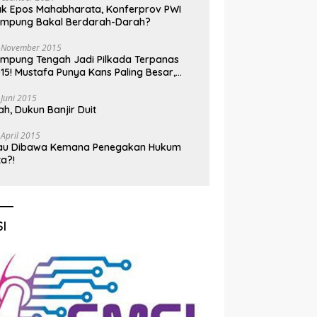
k Epos Mahabharata, Konferprov PWI
ampung Bakal Berdarah-Darah?
 November 2015
mpung Tengah Jadi Pilkada Terpanas
15! Mustafa Punya Kans Paling Besar,
nadi Jadi Kuda Hitam
 Juni 2015
h, Dukun Banjir Duit
 April 2015
au Dibawa Kemana Penegakan Hukum
ta?!
I