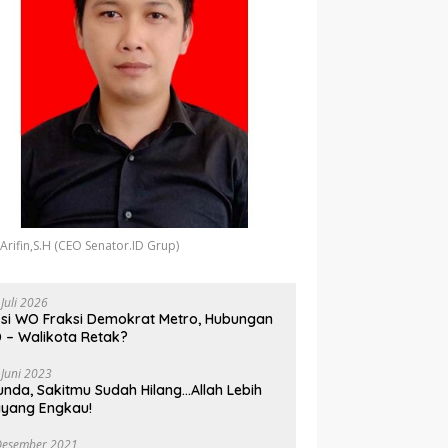
 Arifin,S.H (CEO Senator.ID Grup)
 Juli 2026
si WO Fraksi Demokrat Metro, Hubungan
 – Walikota Retak?
 Juni 2023
unda, Sakitmu Sudah Hilang…Allah Lebih
yang Engkau!
Desember 2021