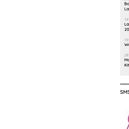
Ba
L
14
La
20
Gu
10
Wa
28
M
Ki
SMS