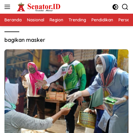
Langsung
ke
konten
Beranda
Nasional
Region
Trending
Pendidikan
Perseps
bagikan masker