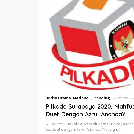
Berita Utama
,
Nasional
,
Trending
27 Januari 2
Pilkada Surabaya 2020, Mahfu
Duet Dengan Azrul Ananda?
SURABAYA- Bakal Calon Wali Kota Surabaya Mach
berduet dengan Azrul Ananda? Ya, signal…