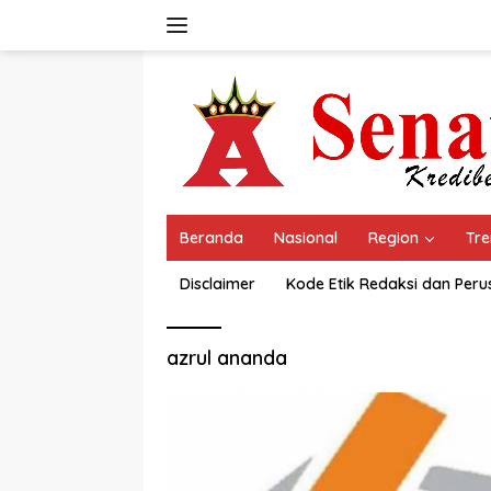
Langsung
ke
konten
Beranda
Nasional
Region
Tre
Disclaimer
Kode Etik Redaksi dan Per
azrul ananda