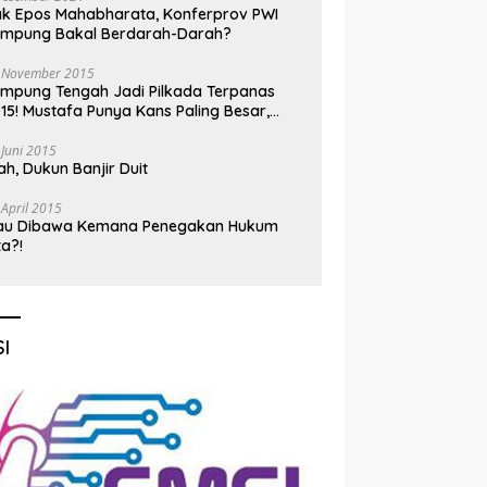
k Epos Mahabharata, Konferprov PWI
ampung Bakal Berdarah-Darah?
 November 2015
mpung Tengah Jadi Pilkada Terpanas
15! Mustafa Punya Kans Paling Besar,
nadi Jadi Kuda Hitam
 Juni 2015
h, Dukun Banjir Duit
 April 2015
au Dibawa Kemana Penegakan Hukum
ta?!
I