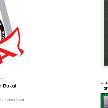
020
Uca
d Bakal
Har
fud Arifin bakal