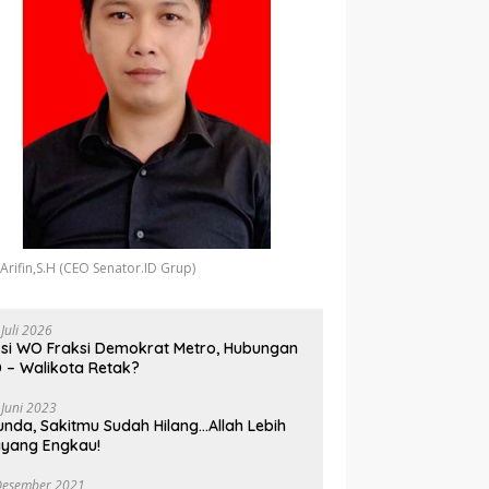
 Arifin,S.H (CEO Senator.ID Grup)
 Juli 2026
si WO Fraksi Demokrat Metro, Hubungan
 – Walikota Retak?
 Juni 2023
unda, Sakitmu Sudah Hilang…Allah Lebih
yang Engkau!
Desember 2021