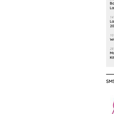
Ba
L
14
La
20
Gu
10
Wa
28
M
Ki
SMS