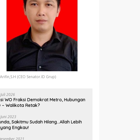
 Arifin,S.H (CEO Senator.ID Grup)
 Juli 2026
si WO Fraksi Demokrat Metro, Hubungan
 – Walikota Retak?
 Juni 2023
unda, Sakitmu Sudah Hilang…Allah Lebih
yang Engkau!
Desember 2021