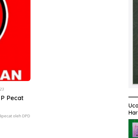
023
IP Pecat
Uca
Har
dipecat oleh DPD