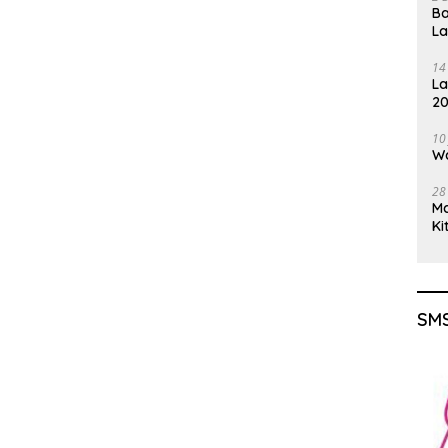
Ba
L
14
La
20
Gu
10
Wa
28
M
Ki
SMS