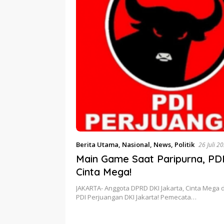
Berita Utama
,
Nasional
,
News
,
Politik
26 Juli 2
Main Game Saat Paripurna, PD
Cinta Mega!
JAKARTA- Anggota DPRD DKI Jakarta, Cinta Mega 
PDI Perjuangan DKI Jakarta! Pemecata…