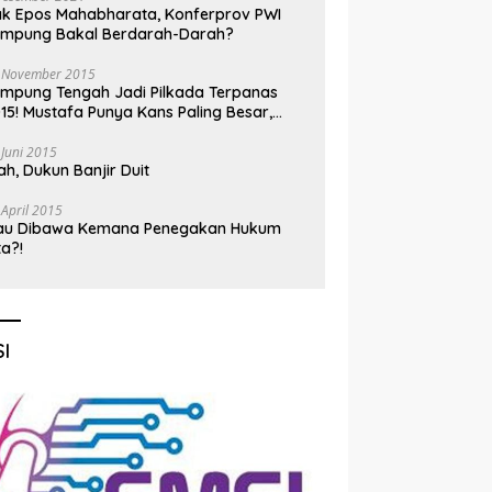
k Epos Mahabharata, Konferprov PWI
ampung Bakal Berdarah-Darah?
 November 2015
mpung Tengah Jadi Pilkada Terpanas
15! Mustafa Punya Kans Paling Besar,
nadi Jadi Kuda Hitam
 Juni 2015
h, Dukun Banjir Duit
 April 2015
au Dibawa Kemana Penegakan Hukum
ta?!
I