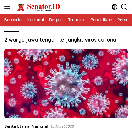
Langsung
ke
konten
Beranda
Nasional
Region
Trending
Pendidikan
Perseps
2 warga jawa tengah terjangkit virus corona
Berita Utama
,
Nasional
15 Maret 2020