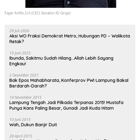
Fajar Arifin,S.H (CEO Senator.ID Grup)
29 Juli 2026
Aksi WO Fraksi Demokrat Metro, Hubungan PD – Walikota
Retak?
19 Juni 2023
Ibunda, Sakitmu Sudah Hilang…Allah Lebih Sayang
Engkau!
2 Desember 2021
Bak Epos Mahabharata, Konferprov PWI Lampung Bakal
Berdarah-Darah?
14 November 2015
Lampung Tengah Jadi Pilkada Terpanas 2015! Mustafa
Punya Kans Paling Besar, Gunadi Jadi Kuda Hitam
10 Juni 2015
Wah, Dukun Banjir Duit
28 April 2015