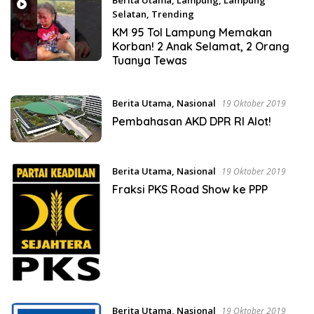
Berita Utama
,
Lampung
,
Lampung
Selatan
,
Trending
19 Oktober 2019
KM 95 Tol Lampung Memakan
Korban! 2 Anak Selamat, 2 Orang
Tuanya Tewas
Berita Utama
,
Nasional
19 Oktober 2019
Pembahasan AKD DPR RI Alot!
Berita Utama
,
Nasional
19 Oktober 2019
Fraksi PKS Road Show ke PPP
Berita Utama
,
Nasional
19 Oktober 2019