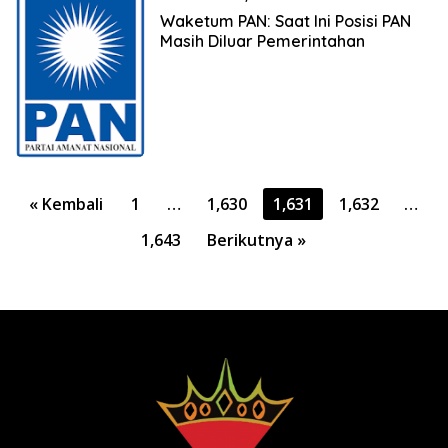
Waketum PAN: Saat Ini Posisi PAN
Masih Diluar Pemerintahan
Paginasi
« Kembali
1
…
1,630
1,631
1,632
…
pos
1,643
Berikutnya »