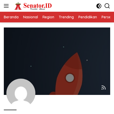
Langsung
ke
konten
Beranda
Nasional
Region
Trending
Pendidikan
Perseps