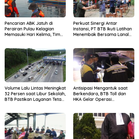
Pencarian ABK Jatuh di
Perkuat Sinergi Antar
Perairan Pulau Kelagian
Instansi, PT BTB Ikuti Latihan
Memasuki Hari Kelima, Tim
Menembak Bersama Lanal
SAR Gabungan Perluas Area
Lampung
Pencarian
Volume Lalu Lintas Meningkat
Antisipasi Mengantuk saat
32 Persen saat Libur Sekolah,
Berkendara, BTB Toll dan
BTB Pastikan Layanan Tetap
HKA Gelar Operasi
Optimal
Microsleep Ruas Tol Bakter