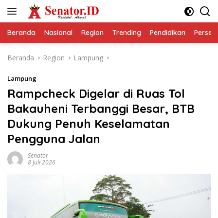
Langsung
ke
konten
Beranda
Nasional
Region
Trending
Pendidikan
Perseps
Beranda
Region
Lampung
Lampung
Rampcheck Digelar di Ruas Tol
Bakauheni Terbanggi Besar, BTB
Dukung Penuh Keselamatan
Pengguna Jalan
Senator
8 Juli 2026