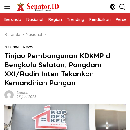
Langsung
ke
konten
Beranda
Nasional
Region
Trending
Pendidikan
Perseps
Beranda
Nasional
Nasional
,
News
Tinjau Pembangunan KDKMP di
Bengkulu Selatan, Pangdam
XXI/Radin Inten Tekankan
Kemandirian Pangan
Senator
26 Juni 2026