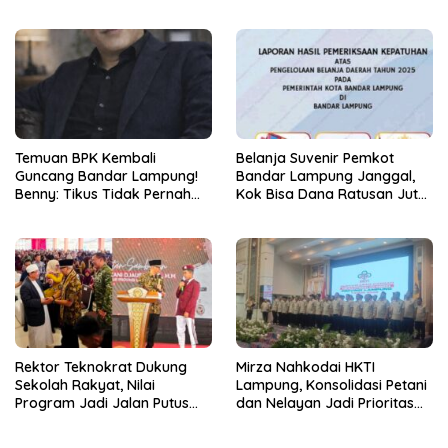
Bertindak!
Temuan BPK Kembali
Belanja Suvenir Pemkot
Guncang Bandar Lampung!
Bandar Lampung Janggal,
Benny: Tikus Tidak Pernah
Kok Bisa Dana Ratusan Juta
Mengaku Gudang Bocor
Dikembalikan ke PPTK!
Karena Dirinya
Rektor Teknokrat Dukung
Mirza Nahkodai HKTI
Sekolah Rakyat, Nilai
Lampung, Konsolidasi Petani
Program Jadi Jalan Putus
dan Nelayan Jadi Prioritas
Rantai Kemiskinan
Hadapi Musim Kemarau