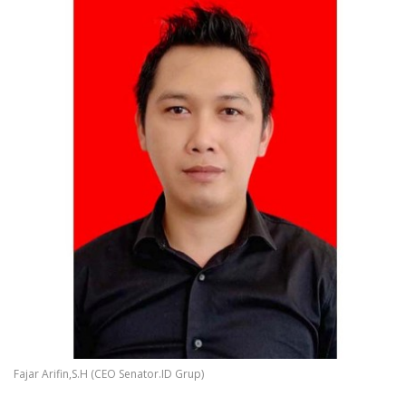
Fajar Arifin,S.H (CEO Senator.ID Grup)