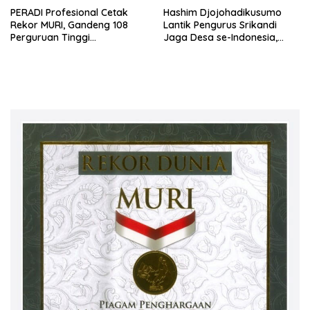
PERADI Profesional Cetak
Hashim Djojohadikusumo
Rekor MURI, Gandeng 108
Lantik Pengurus Srikandi
Perguruan Tinggi
Jaga Desa se-Indonesia,
Keagamaan Bangun
ABPEDNAS dan SMSI Kerja
Ekosistem Pendidikan Hukum
Sama Dukung Program Jaga
Berintegritas
Desa