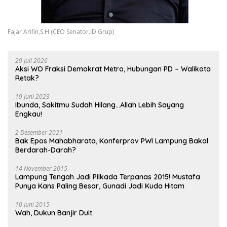
Fajar Arifin,S.H (CEO Senator.ID Grup)
29 Juli 2026
Aksi WO Fraksi Demokrat Metro, Hubungan PD – Walikota
Retak?
19 Juni 2023
Ibunda, Sakitmu Sudah Hilang…Allah Lebih Sayang
Engkau!
2 Desember 2021
Bak Epos Mahabharata, Konferprov PWI Lampung Bakal
Berdarah-Darah?
14 November 2015
Lampung Tengah Jadi Pilkada Terpanas 2015! Mustafa
Punya Kans Paling Besar, Gunadi Jadi Kuda Hitam
10 Juni 2015
Wah, Dukun Banjir Duit