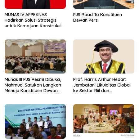
MUNAS IV APPEKNAS
PJS Road To Konstituen
Hadirkan Solusi Strategis
Dewan Pers
untuk Kemajuan Konstruksi
Nasional
Munas III PJS Resmi Dibuka,
Prof. Harris Arthur Hedar:
Mahmud: Satukan Langkah
Jembatani Likuiditas Global
Menuju Konstituen Dewan
ke Sektor Riil dan
Pers
Keberlanjutan, SMSI
Komitmen Kawal Ekosistem
PFII