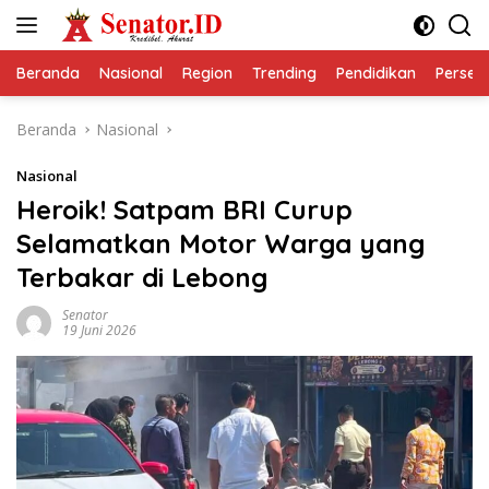
Langsung
ke
konten
Beranda
Nasional
Region
Trending
Pendidikan
Perseps
Beranda
Nasional
Nasional
Heroik! Satpam BRI Curup
Selamatkan Motor Warga yang
Terbakar di Lebong
Senator
19 Juni 2026