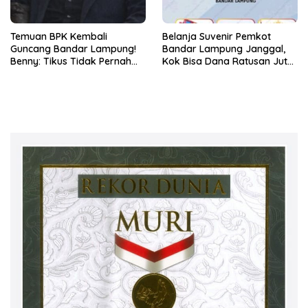
Temuan BPK Kembali
Belanja Suvenir Pemkot
Guncang Bandar Lampung!
Bandar Lampung Janggal,
Benny: Tikus Tidak Pernah
Kok Bisa Dana Ratusan Juta
Mengaku Gudang Bocor
Dikembalikan ke PPTK!
Karena Dirinya