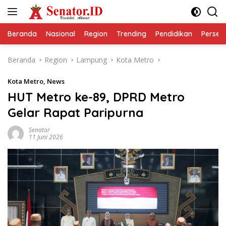
Langsung
ke
konten
Beranda
Nasional
Region
Trending
Pendidikan
Perseps
Beranda
Region
Lampung
Kota Metro
Kota Metro
,
News
HUT Metro ke-89, DPRD Metro
Gelar Rapat Paripurna
Senator
11 Juni 2026