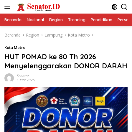
Langsung
ke
konten
Beranda
Nasional
Region
Trending
Pendidikan
Perseps
Beranda
Region
Lampung
Kota Metro
Kota Metro
HUT POMAD ke 80 Th 2026
Menyelenggarakan DONOR DARAH
Senator
1 Juni 2026