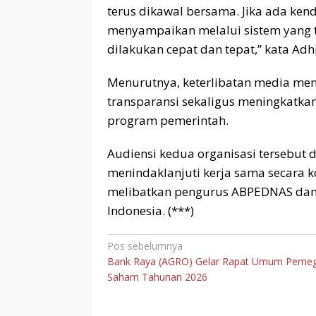
terus dikawal bersama. Jika ada ken
menyampaikan melalui sistem yang t
dilakukan cepat dan tepat,” kata Adhi
Menurutnya, keterlibatan media men
transparansi sekaligus meningkatka
program pemerintah.
Audiensi kedua organisasi tersebut
menindaklanjuti kerja sama secara k
melibatkan pengurus ABPEDNAS dan 
Indonesia. (***)
Navigasi
Pos sebelumnya
Bank Raya (AGRO) Gelar Rapat Umum Peme
pos
Saham Tahunan 2026