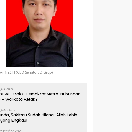
 Arifin,S.H (CEO Senator.ID Grup)
 Juli 2026
si WO Fraksi Demokrat Metro, Hubungan
 – Walikota Retak?
 Juni 2023
unda, Sakitmu Sudah Hilang…Allah Lebih
yang Engkau!
Desember 2021