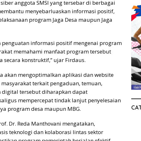
siber anggota SMSI yang tersebar di berbagai
 membantu menyebarluaskan informasi positif,
t pelaksanaan program Jaga Desa maupun Jaga
 penguatan informasi positif mengenai program
arakat memahami manfaat program tersebut
secara konstruktif,” ujar Firdaus.
a akan mengoptimalkan aplikasi dan website
n masyarakat terkait pengaduan, temuan,
digital tersebut diharapkan dapat
ligus mempercepat tindak lanjut penyelesaian
CA
nya program desa maupun MBG.
f. Dr. Reda Manthovani mengatakan,
s teknologi dan kolaborasi lintas sektor
tikan program pemerintah berjalan efektif,