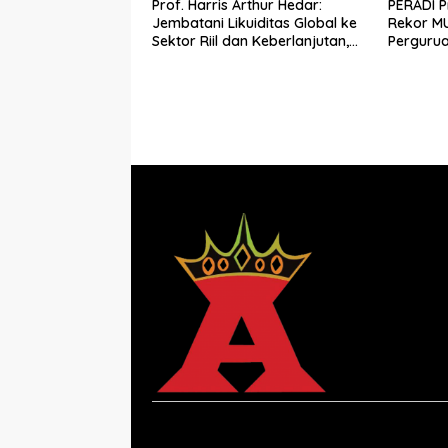
Prof. Harris Arthur Hedar:
PERADI P
Jembatani Likuiditas Global ke
Rekor MU
Sektor Riil dan Keberlanjutan,
Perguru
SMSI Komitmen Kawal
Bangun E
Ekosistem PFII
Hukum Be