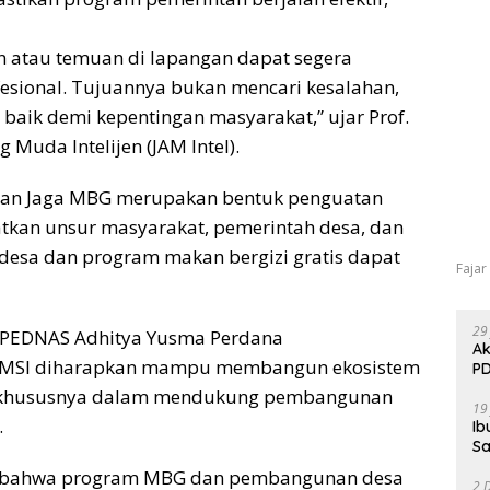
uan atau temuan di lapangan dapat segera
ofesional. Tujuannya bukan mencari kesalahan,
baik demi kepentingan masyarakat,” ujar Prof.
Muda Intelijen (JAM Intel).
 dan Jaga MBG merupakan bentuk penguatan
atkan unsur masyarakat, pemerintah desa, dan
desa dan program makan bergizi gratis dapat
Fajar
29
 ABPEDNAS Adhitya Yusma Perdana
Ak
SMSI diharapkan mampu membangun ekosistem
PD
if, khususnya dalam mendukung pembangunan
19
.
Ib
Sa
i bahwa program MBG dan pembangunan desa
2 