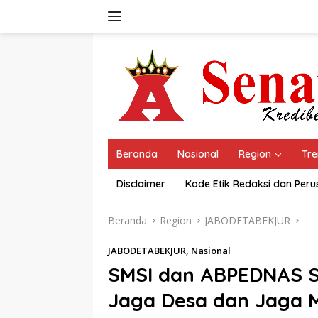
Langsung
ke
konten
Beranda
Nasional
Region
Tre
Disclaimer
Kode Etik Redaksi dan Per
Beranda
Region
JABODETABEKJUR
JABODETABEKJUR
,
Nasional
SMSI dan ABPEDNAS 
Jaga Desa dan Jaga M