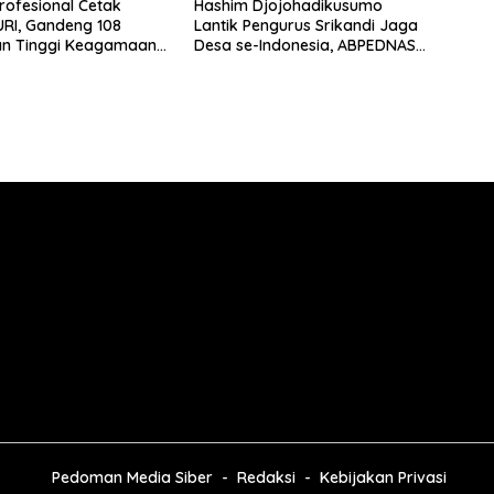
rofesional Cetak
Hashim Djojohadikusumo
RI, Gandeng 108
Lantik Pengurus Srikandi Jaga
an Tinggi Keagamaan
Desa se-Indonesia, ABPEDNAS
kosistem Pendidikan
dan SMSI Kerja Sama Dukung
rintegritas
Program Jaga Desa
Pedoman Media Siber
Redaksi
Kebijakan Privasi