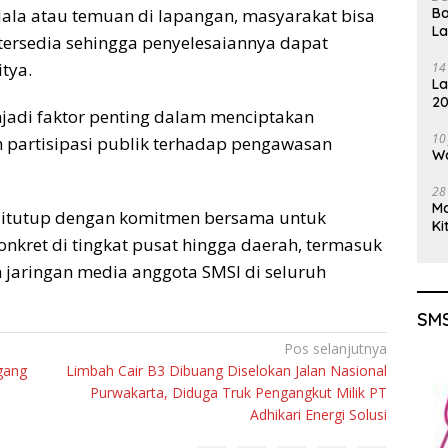
Ba
dala atau temuan di lapangan, masyarakat bisa
L
ersedia sehingga penyelesaiannya dapat
tya.
14
La
20
jadi faktor penting dalam menciptakan
Gu
10
n partisipasi publik terhadap pengawasan
Wa
28
M
 ditutup dengan komitmen bersama untuk
Ki
onkret di tingkat pusat hingga daerah, termasuk
jaringan media anggota SMSI di seluruh
SMS
Pos selanjutnya
gang
Limbah Cair B3 Dibuang Diselokan Jalan Nasional
Purwakarta, Diduga Truk Pengangkut Milik PT
Adhikari Energi Solusi