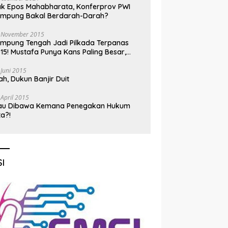
k Epos Mahabharata, Konferprov PWI
ampung Bakal Berdarah-Darah?
 November 2015
mpung Tengah Jadi Pilkada Terpanas
15! Mustafa Punya Kans Paling Besar,
nadi Jadi Kuda Hitam
 Juni 2015
h, Dukun Banjir Duit
 April 2015
au Dibawa Kemana Penegakan Hukum
ta?!
I