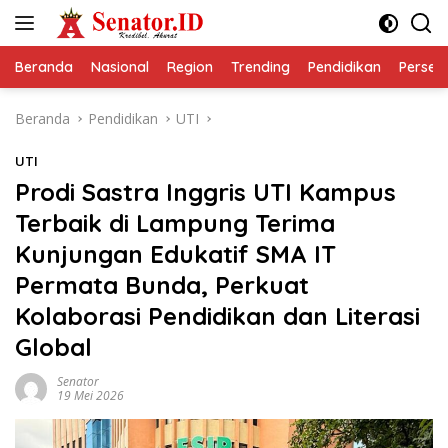
Langsung
ke
konten
Beranda
Nasional
Region
Trending
Pendidikan
Perseps
Beranda
Pendidikan
UTI
UTI
Prodi Sastra Inggris UTI Kampus
Terbaik di Lampung Terima
Kunjungan Edukatif SMA IT
Permata Bunda, Perkuat
Kolaborasi Pendidikan dan Literasi
Global
Senator
19 Mei 2026