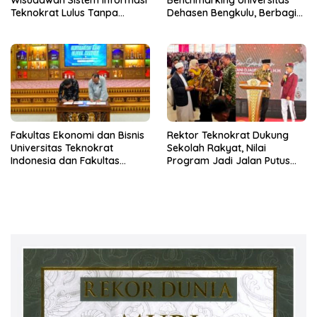
Wisudawan Sistem Informasi
Benchmarking Universitas
Teknokrat Lulus Tanpa
Dehasen Bengkulu, Berbagi
Skripsi
Praktik Baik Digitalisasi Audit
Mutu Internal
Fakultas Ekonomi dan Bisnis
Rektor Teknokrat Dukung
Universitas Teknokrat
Sekolah Rakyat, Nilai
Indonesia dan Fakultas
Program Jadi Jalan Putus
Ekonomi Universitas Indo
Rantai Kemiskinan
Global Mandiri Resmi Teken
MoA