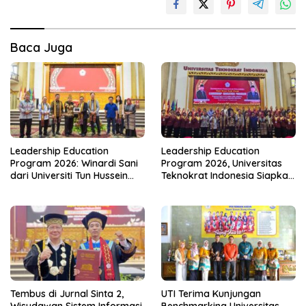
Baca Juga
Leadership Education
Leadership Education
Program 2026: Winardi Sani
Program 2026, Universitas
dari Universiti Tun Hussein
Teknokrat Indonesia Siapkan
Onn Malaysia Bekali
Pemimpin untuk Indonesia
Mahasiswa UTI Peta Jalan
Emas
Kepemimpinan Global
Tembus di Jurnal Sinta 2,
UTI Terima Kunjungan