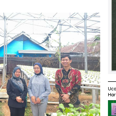
Uca
Har