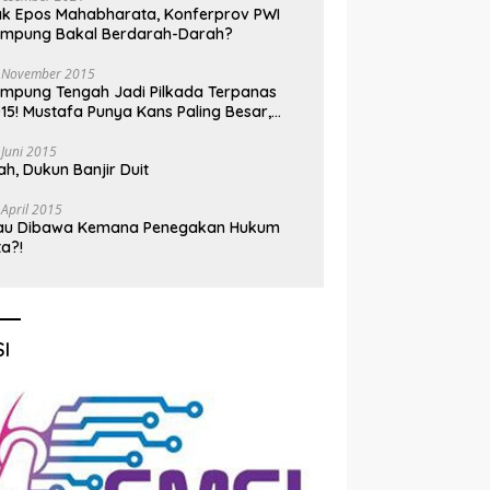
k Epos Mahabharata, Konferprov PWI
ampung Bakal Berdarah-Darah?
 November 2015
mpung Tengah Jadi Pilkada Terpanas
15! Mustafa Punya Kans Paling Besar,
nadi Jadi Kuda Hitam
 Juni 2015
h, Dukun Banjir Duit
 April 2015
au Dibawa Kemana Penegakan Hukum
ta?!
I