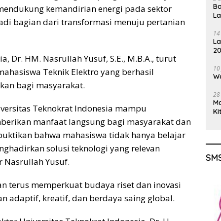
Ba
mendukung kemandirian energi pada sektor
L
adi bagian dari transformasi menuju pertanian
14
La
20
, Dr. HM. Nasrullah Yusuf, S.E., M.B.A., turut
Gu
10
ahasiswa Teknik Elektro yang berhasil
Wa
ukan bagi masyarakat.
28
M
versitas Teknokrat Indonesia mampu
Ki
berikan manfaat langsung bagi masyarakat dan
mbuktikan bahwa mahasiswa tidak hanya belajar
nghadirkan solusi teknologi yang relevan
SMS
 Nasrullah Yusuf.
terus memperkuat budaya riset dan inovasi
daptif, kreatif, dan berdaya saing global.