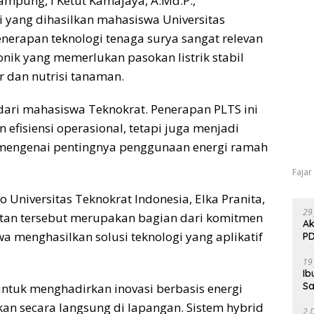
mpung, I Ketut Kamajaya, A.Md.P.,
 yang dihasilkan mahasiswa Universitas
nerapan teknologi tenaga surya sangat relevan
nik yang memerlukan pasokan listrik stabil
r dan nutrisi tanaman.
dari mahasiswa Teknokrat. Penerapan PLTS ini
fisiensi operasional, tetapi juga menjadi
mengenai pentingnya penggunaan energi ramah
Fajar
o Universitas Teknokrat Indonesia, Elka Pranita,
29
iatan tersebut merupakan bagian dari komitmen
Ak
menghasilkan solusi teknologi yang aplikatif
PD
19
Ib
Sa
tuk menghadirkan inovasi berbasis energi
an secara langsung di lapangan. Sistem hybrid
2 