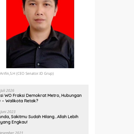
 Arifin,S.H (CEO Senator.ID Grup)
 Juli 2026
si WO Fraksi Demokrat Metro, Hubungan
 – Walikota Retak?
 Juni 2023
unda, Sakitmu Sudah Hilang…Allah Lebih
yang Engkau!
Desember 2021