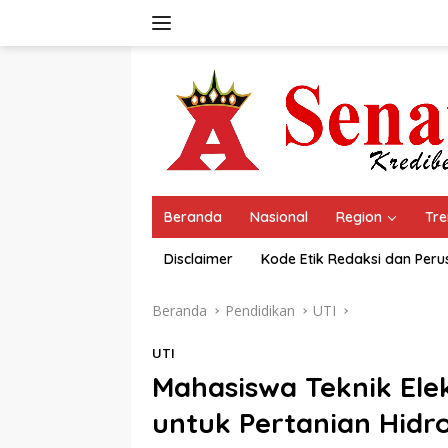
Langsung
ke
konten
Beranda
Nasional
Region
Tre
Disclaimer
Kode Etik Redaksi dan Per
Beranda
Pendidikan
UTI
UTI
Mahasiswa Teknik El
untuk Pertanian Hidr