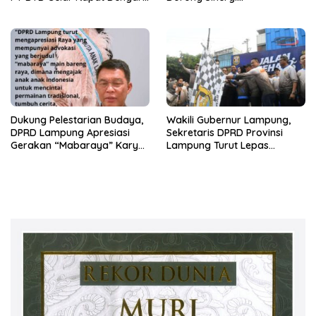
Pendapat Bareng DPRD
Kelembagaan dengan Polri
Lampung
Dukung Pelestarian Budaya,
Wakili Gubernur Lampung,
DPRD Lampung Apresiasi
Sekretaris DPRD Provinsi
Gerakan “Mabaraya” Karya
Lampung Turut Lepas
Raya
Peserta Jalan Sehat HUT
Kota Bandar Lampung