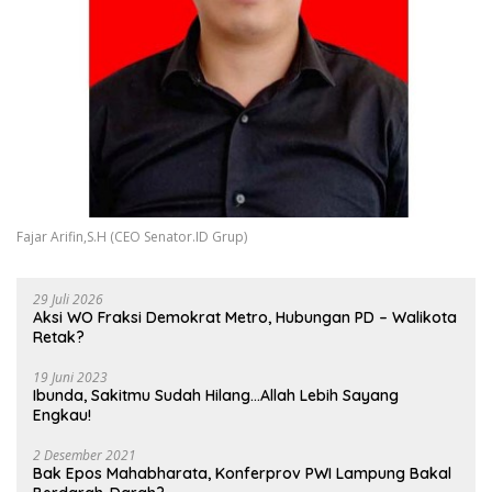
Fajar Arifin,S.H (CEO Senator.ID Grup)
29 Juli 2026
Aksi WO Fraksi Demokrat Metro, Hubungan PD – Walikota
Retak?
19 Juni 2023
Ibunda, Sakitmu Sudah Hilang…Allah Lebih Sayang
Engkau!
2 Desember 2021
Bak Epos Mahabharata, Konferprov PWI Lampung Bakal