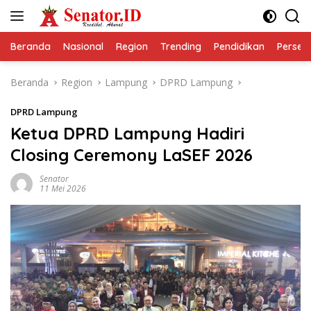
Langsung
ke
konten
Beranda
Nasional
Region
Trending
Pendidikan
Perseps
Beranda
Region
Lampung
DPRD Lampung
DPRD Lampung
Ketua DPRD Lampung Hadiri
Closing Ceremony LaSEF 2026
Senator
11 Mei 2026