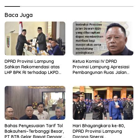
Baca Juga
DPRD Provinsi Lampung
Ketua Komisi IV DPRD
Sahkan Rekomendasi atas
Provinsi Lampung Apresiasi
LHP BPK RI terhadap LKPD
Pembangunan Ruas Jalan
Pemerintah Provinsi
melalui Program IJD
Lampung Tahun Anggaran
2025
Bahas Penyesuaian Tarif Tol
Hari Bhayangkara ke-80,
Bakauheni–Terbanggi Besar,
DPRD Provinsi Lampung
PT BTB Gelar Rapat Dengar
Dorong Sinergi