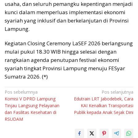
usaha, dan seluruh pemangku kepentingan menjadi
kunci dalam memperluas implementasi ekonomi
syariah yang inklusif dan berkelanjutan di Provinsi
Lampung.
Kegiatan Closing Ceremony LaSEF 2026 berlangsung
mulai pukul 18.30 WIB hingga selesai dengan
rangkaian agenda penutupan festival ekonomi
syariah tingkat Provinsi Lampung menuju FESyar
Sumatra 2026. (*)
Navigasi
Pos sebelumnya
Pos selanjutnya
Komisi V DPRD Lampung
Edutrain LRT Jabodebek, Cara
pos
Tinjau Langsung Pelayanan
KAI Kenalkan Transportasi
dan Fasilitas Kesehatan di
Publik kepada Anak Sejak Dini
RSUDAM