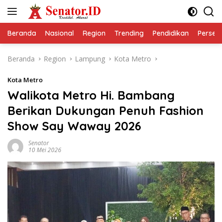
Langsung
ke
konten
Beranda
Nasional
Region
Trending
Pendidikan
Perseps
Beranda
Region
Lampung
Kota Metro
Kota Metro
Walikota Metro Hi. Bambang
Berikan Dukungan Penuh Fashion
Show Say Waway 2026
Senator
10 Mei 2026