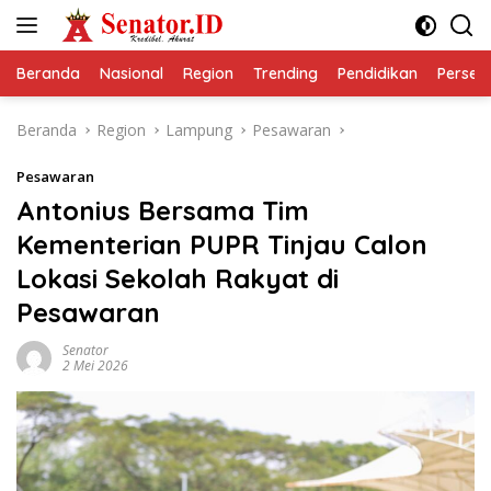
Langsung
ke
konten
Beranda
Nasional
Region
Trending
Pendidikan
Perseps
Beranda
Region
Lampung
Pesawaran
Pesawaran
Antonius Bersama Tim
Kementerian PUPR Tinjau Calon
Lokasi Sekolah Rakyat di
Pesawaran
Senator
2 Mei 2026