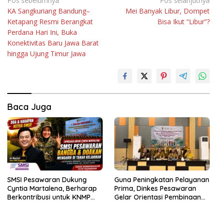
Navigasi
Pos sebelumnya
Pos selanjutnya
KA Sangkuriang Bandung–
Mei Banyak Libur, Dompet
pos
Ketapang Resmi Berangkat
Bisa Ikut “Libur”?
Perdana Hari Ini, Buka
Konektivitas Baru Jawa Barat
hingga Ujung Timur Jawa
Baca Juga
SMSI Pesawaran Dukung
Guna Peningkatan Pelayanan
Cyntia Martalena, Berharap
Prima, Dinkes Pesawaran
Berkontribusi untuk KNMP
Gelar Orientasi Pembinaan
Pesawaran
Terhadap Kader Posyandu