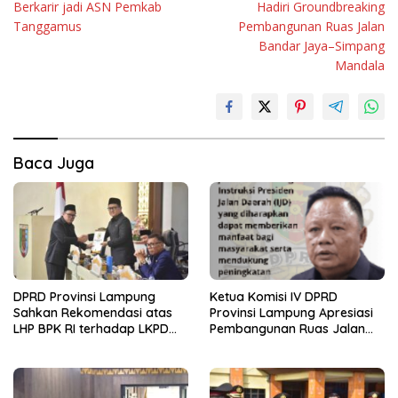
Berkarir jadi ASN Pemkab
Hadiri Groundbreaking
Tanggamus
Pembangunan Ruas Jalan
Bandar Jaya–Simpang
Mandala
Baca Juga
DPRD Provinsi Lampung
Ketua Komisi IV DPRD
Sahkan Rekomendasi atas
Provinsi Lampung Apresiasi
LHP BPK RI terhadap LKPD
Pembangunan Ruas Jalan
Pemerintah Provinsi
melalui Program IJD
Lampung Tahun Anggaran
2025