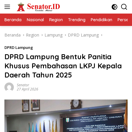
Langsung
ke
konten
Beranda
Nasional
Region
Trending
Pendidikan
Perseps
Beranda
Region
Lampung
DPRD Lampung
DPRD Lampung
DPRD Lampung Bentuk Panitia
Khusus Pembahasan LKPJ Kepala
Daerah Tahun 2025
Senator
27 April 2026