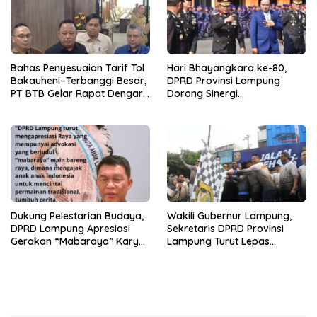
Bahas Penyesuaian Tarif Tol
Hari Bhayangkara ke-80,
Bakauheni–Terbanggi Besar,
DPRD Provinsi Lampung
PT BTB Gelar Rapat Dengar
Dorong Sinergi
Pendapat Bareng DPRD
Kelembagaan dengan Polri
Lampung
Dukung Pelestarian Budaya,
Wakili Gubernur Lampung,
DPRD Lampung Apresiasi
Sekretaris DPRD Provinsi
Gerakan “Mabaraya” Karya
Lampung Turut Lepas
Raya
Peserta Jalan Sehat HUT
Kota Bandar Lampung