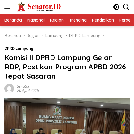
Langsung
ke
konten
Beranda
Nasional
Region
Trending
Pendidikan
Perseps
Beranda
Region
Lampung
DPRD Lampung
DPRD Lampung
Komisi II DPRD Lampung Gelar
RDP, Pastikan Program APBD 2026
Tepat Sasaran
Senator
20 April 2026