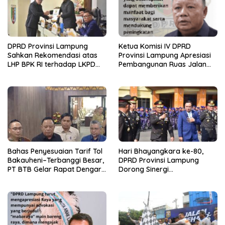
DPRD Provinsi Lampung
Ketua Komisi IV DPRD
Sahkan Rekomendasi atas
Provinsi Lampung Apresiasi
LHP BPK RI terhadap LKPD
Pembangunan Ruas Jalan
Pemerintah Provinsi
melalui Program IJD
Lampung Tahun Anggaran
2025
Bahas Penyesuaian Tarif Tol
Hari Bhayangkara ke-80,
Bakauheni–Terbanggi Besar,
DPRD Provinsi Lampung
PT BTB Gelar Rapat Dengar
Dorong Sinergi
Pendapat Bareng DPRD
Kelembagaan dengan Polri
Lampung