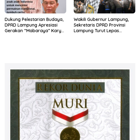
Dukung Pelestarian Budaya,
Wakili Gubernur Lampung,
DPRD Lampung Apresiasi
Sekretaris DPRD Provinsi
Gerakan “Mabaraya” Karya
Lampung Turut Lepas
Raya
Peserta Jalan Sehat HUT
Kota Bandar Lampung