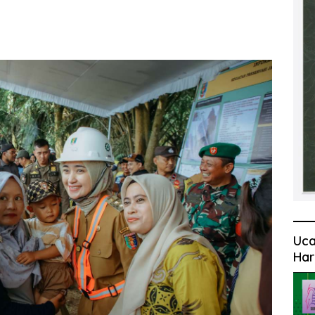
Uca
Har