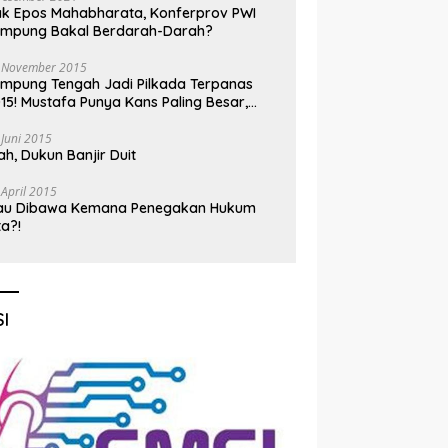
k Epos Mahabharata, Konferprov PWI
ampung Bakal Berdarah-Darah?
 November 2015
mpung Tengah Jadi Pilkada Terpanas
15! Mustafa Punya Kans Paling Besar,
nadi Jadi Kuda Hitam
 Juni 2015
h, Dukun Banjir Duit
 April 2015
au Dibawa Kemana Penegakan Hukum
ta?!
I