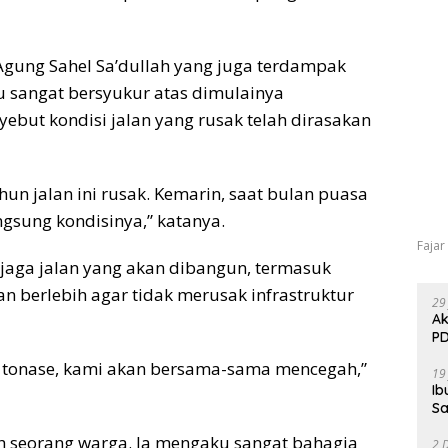
Agung Sahel Sa’dullah yang juga terdampak
u sangat bersyukur atas dimulainya
ebut kondisi jalan yang rusak telah dirasakan
un jalan ini rusak. Kemarin, saat bulan puasa
gsung kondisinya,” katanya.
Fajar
jaga jalan yang akan dibangun, termasuk
berlebih agar tidak merusak infrastruktur
29
Ak
PD
i tonase, kami akan bersama-sama mencegah,”
19
Ib
Sa
ah seorang warga. Ia mengaku sangat bahagia
2 