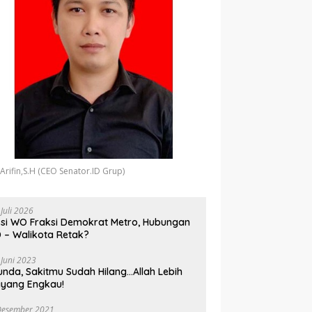
 Arifin,S.H (CEO Senator.ID Grup)
 Juli 2026
si WO Fraksi Demokrat Metro, Hubungan
 – Walikota Retak?
 Juni 2023
unda, Sakitmu Sudah Hilang…Allah Lebih
yang Engkau!
Desember 2021