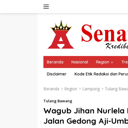
Langsung
ke
konten
Beranda
Nasional
Region
Tre
Disclaimer
Kode Etik Redaksi dan Per
Beranda
Region
Lampung
Tulang Baw
Tulang Bawang
Wagub Jihan Nurlel
Jalan Gedong Aji-Um