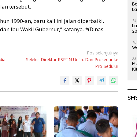
Ba
an tersebut.
L
hun 1990-an, baru kali ini jalan diperbaiki.
14
La
an Ibu Wakil Gubernur,” katanya. *(Dinas
20
Gu
10
Wa
Pos selanjutnya
28
dia
Seleksi Direktur RSPTN Unila: Dari Prosedur ke
M
Pro-Sedulur
Ki
SMS