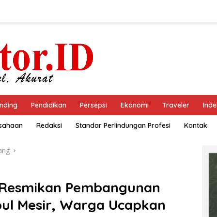
nding
Pendidikan
Persepsi
Ekonomi
Traveler
Inde
usahaan
Redaksi
Standar Perlindungan Profesi
Kontak
ang
a Resmikan Pembangunan
bul Mesir, Warga Ucapkan