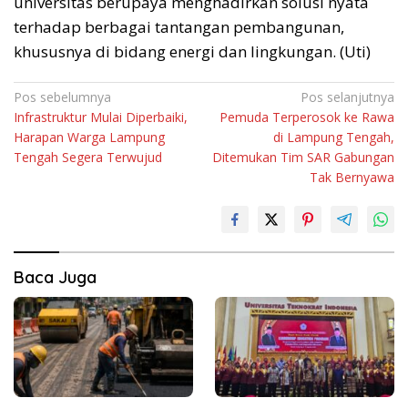
universitas berupaya menghadirkan solusi nyata
terhadap berbagai tantangan pembangunan,
khususnya di bidang energi dan lingkungan. (Uti)
Navigasi
Pos sebelumnya
Pos selanjutnya
Infrastruktur Mulai Diperbaiki,
Pemuda Terperosok ke Rawa
pos
Harapan Warga Lampung
di Lampung Tengah,
Tengah Segera Terwujud
Ditemukan Tim SAR Gabungan
Tak Bernyawa
Baca Juga