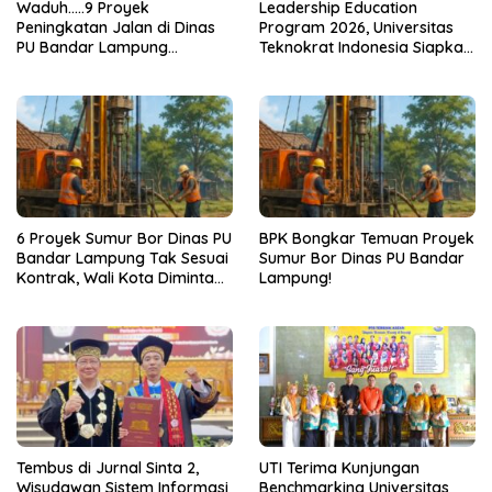
Waduh…..9 Proyek
Leadership Education
Peningkatan Jalan di Dinas
Program 2026, Universitas
PU Bandar Lampung
Teknokrat Indonesia Siapkan
Bermasalah!
Pemimpin untuk Indonesia
Emas
6 Proyek Sumur Bor Dinas PU
BPK Bongkar Temuan Proyek
Bandar Lampung Tak Sesuai
Sumur Bor Dinas PU Bandar
Kontrak, Wali Kota Diminta
Lampung!
Bertindak!
Tembus di Jurnal Sinta 2,
UTI Terima Kunjungan
Wisudawan Sistem Informasi
Benchmarking Universitas