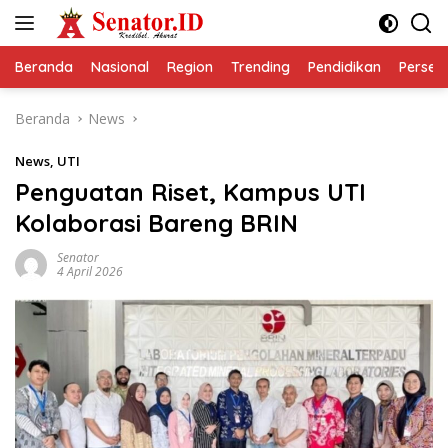
Langsung
ke
konten
Beranda
Nasional
Region
Trending
Pendidikan
Perseps
Beranda
News
News
,
UTI
Penguatan Riset, Kampus UTI
Kolaborasi Bareng BRIN
Senator
4 April 2026