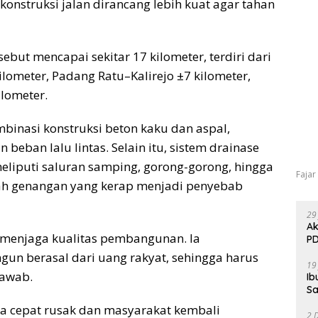
konstruksi jalan dirancang lebih kuat agar tahan
ebut mencapai sekitar 17 kilometer, terdiri dari
lometer, Padang Ratu–Kalirejo ±7 kilometer,
lometer.
inasi konstruksi beton kaku dan aspal,
beban lalu lintas. Selain itu, sistem drainase
eliputi saluran samping, gorong-gorong, hingga
Fajar
gah genangan yang kerap menjadi penyebab
29
Ak
menjaga kualitas pembangunan. Ia
PD
un berasal dari uang rakyat, sehingga harus
19
jawab.
Ib
Sa
bisa cepat rusak dan masyarakat kembali
2 