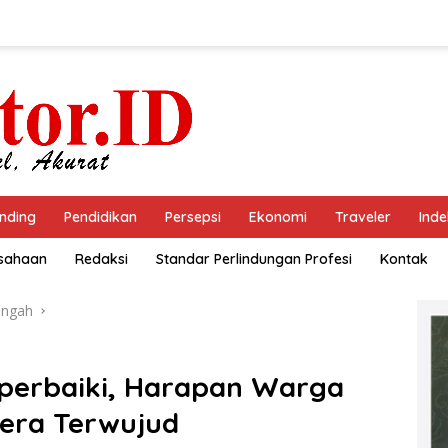
nding
Pendidikan
Persepsi
Ekonomi
Traveler
Inde
usahaan
Redaksi
Standar Perlindungan Profesi
Kontak
engah
Diperbaiki, Harapan Warga
era Terwujud