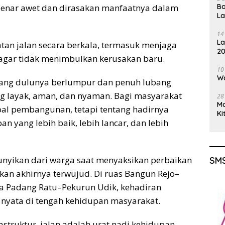
Ba
ar-benar awet dan dirasakan manfaatnya dalam
L
14
La
tan jalan secara berkala, termasuk menjaga
20
 agar tidak menimbulkan kerusakan baru.
Gu
10
Wa
n yang dulunya berlumpur dan penuh lubang
g layak, aman, dan nyaman. Bagi masyarakat
28
M
al pembangunan, tetapi tentang hadirnya
Ki
 yang lebih baik, lebih lancar, dan lebih
unyikan dari warga saat menyaksikan perbaikan
SMS
kan akhirnya terwujud. Di ruas Bangun Rejo–
gga Padang Ratu–Pekurun Udik, kehadiran
 nyata di tengah kehidupan masyarakat.
astruktur, jalan adalah urat nadi kehidupan,