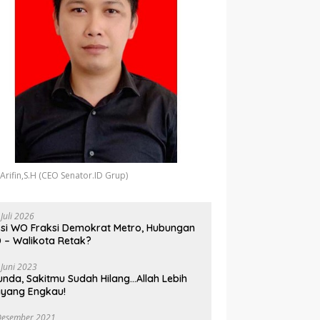
 Arifin,S.H (CEO Senator.ID Grup)
 Juli 2026
si WO Fraksi Demokrat Metro, Hubungan
 – Walikota Retak?
 Juni 2023
unda, Sakitmu Sudah Hilang…Allah Lebih
yang Engkau!
Desember 2021