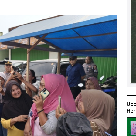
Uca
Har