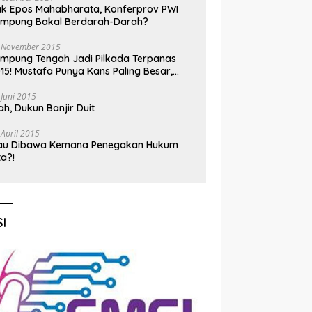
k Epos Mahabharata, Konferprov PWI
ampung Bakal Berdarah-Darah?
 November 2015
mpung Tengah Jadi Pilkada Terpanas
15! Mustafa Punya Kans Paling Besar,
nadi Jadi Kuda Hitam
 Juni 2015
h, Dukun Banjir Duit
 April 2015
au Dibawa Kemana Penegakan Hukum
ta?!
I