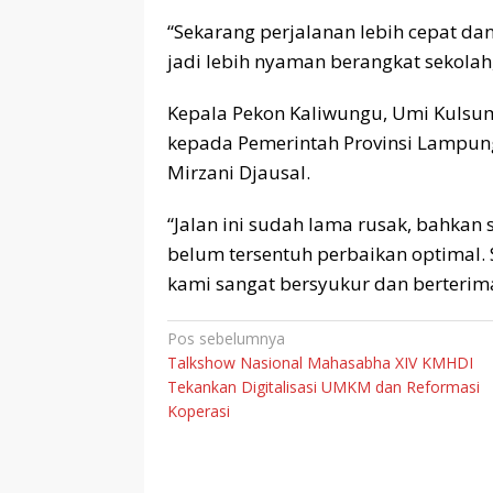
“Sekarang perjalanan lebih cepat da
jadi lebih nyaman berangkat sekolah,
Kepala Pekon Kaliwungu, Umi Kulsu
kepada Pemerintah Provinsi Lampu
Mirzani Djausal.
“Jalan ini sudah lama rusak, bahkan 
belum tersentuh perbaikan optimal.
kami sangat bersyukur dan berterima 
Navigasi
Pos sebelumnya
Talkshow Nasional Mahasabha XIV KMHDI
pos
Tekankan Digitalisasi UMKM dan Reformasi
Koperasi