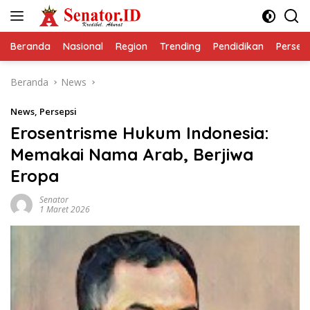
Langsung
ke
konten
Beranda
Nasional
Region
Trending
Pendidikan
Perseps
Beranda
News
News
,
Persepsi
Erosentrisme Hukum Indonesia:
Memakai Nama Arab, Berjiwa
Eropa
Senator
1 Maret 2026