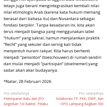
tetapi juga berani mengintegrasikan kembali nilai-
nilai etimologis Arab (karena kata hukum memang
berasal dari bahasa itu) dan Nusantara sebagai
fondasi berpikir. Tanpa kesadaran ini, kita akan
terus menjadi bangsa yang menggunakan label
“Hukum” yang sakral, namun menjalankan praktik
“Recht” yang sekuler dan sering kali tidak
menyentuh nurani rakyat. Kita harus berhenti
menjadi “penonton” (toeschouwer) di rumah sendiri
dan mulai menjadi “partisipan” (doelnemer) yang
sadar akan akar budayanya.
*Natar, 28 Februari 2026
Navigasi
Pos sebelumnya
Pos selanjutnya
Pelemparan Batu dari JPO
Kolaborasi TP. PKK, DWP, dan
pos
Gegerkan Tol Bakter, Pelaku
OPD Lampung Bagikan 300