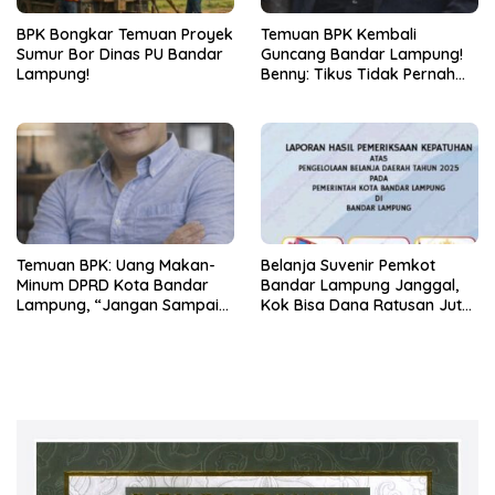
BPK Bongkar Temuan Proyek
Temuan BPK Kembali
Sumur Bor Dinas PU Bandar
Guncang Bandar Lampung!
Lampung!
Benny: Tikus Tidak Pernah
Mengaku Gudang Bocor
Karena Dirinya
Temuan BPK: Uang Makan-
Belanja Suvenir Pemkot
Minum DPRD Kota Bandar
Bandar Lampung Janggal,
Lampung, “Jangan Sampai
Kok Bisa Dana Ratusan Juta
Jadi Tumpukan Arsip
Dikembalikan ke PPTK!
Berdebu”