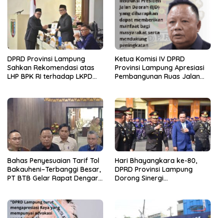
DPRD Provinsi Lampung
Ketua Komisi IV DPRD
Sahkan Rekomendasi atas
Provinsi Lampung Apresiasi
LHP BPK RI terhadap LKPD
Pembangunan Ruas Jalan
Pemerintah Provinsi
melalui Program IJD
Lampung Tahun Anggaran
2025
Bahas Penyesuaian Tarif Tol
Hari Bhayangkara ke-80,
Bakauheni–Terbanggi Besar,
DPRD Provinsi Lampung
PT BTB Gelar Rapat Dengar
Dorong Sinergi
Pendapat Bareng DPRD
Kelembagaan dengan Polri
Lampung