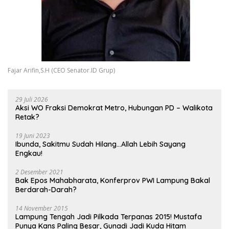
Fajar Arifin,S.H (CEO Senator.ID Grup)
29 Juli 2026
Aksi WO Fraksi Demokrat Metro, Hubungan PD – Walikota
Retak?
19 Juni 2023
Ibunda, Sakitmu Sudah Hilang…Allah Lebih Sayang
Engkau!
2 Desember 2021
Bak Epos Mahabharata, Konferprov PWI Lampung Bakal
Berdarah-Darah?
14 November 2015
Lampung Tengah Jadi Pilkada Terpanas 2015! Mustafa
Punya Kans Paling Besar, Gunadi Jadi Kuda Hitam