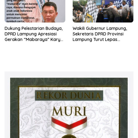
Dukung Pelestarian Budaya,
Wakili Gubernur Lampung,
DPRD Lampung Apresiasi
Sekretaris DPRD Provinsi
Gerakan “Mabaraya” Karya
Lampung Turut Lepas
Raya
Peserta Jalan Sehat HUT
Kota Bandar Lampung