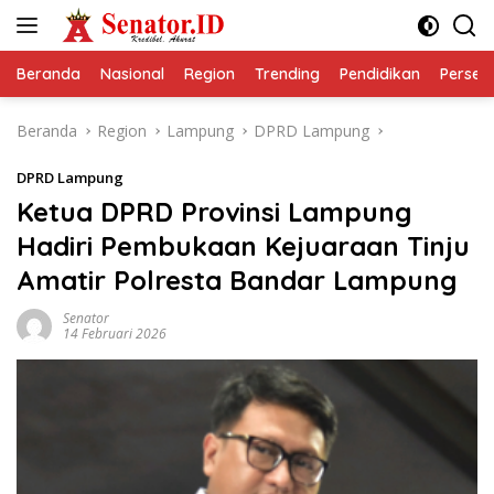
Langsung
ke
konten
Beranda
Nasional
Region
Trending
Pendidikan
Perseps
Beranda
Region
Lampung
DPRD Lampung
DPRD Lampung
Ketua DPRD Provinsi Lampung
Hadiri Pembukaan Kejuaraan Tinju
Amatir Polresta Bandar Lampung
Senator
14 Februari 2026