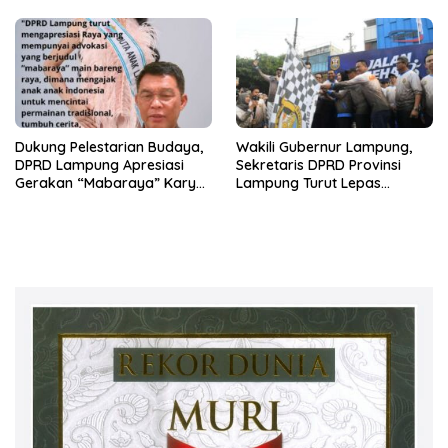
Lampung
Dukung Pelestarian Budaya,
Wakili Gubernur Lampung,
DPRD Lampung Apresiasi
Sekretaris DPRD Provinsi
Gerakan “Mabaraya” Karya
Lampung Turut Lepas
Raya
Peserta Jalan Sehat HUT
Kota Bandar Lampung