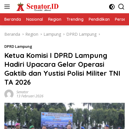
Langsung
ke
konten
Beranda
Nasional
Region
Trending
Pendidikan
Perseps
Beranda
Region
Lampung
DPRD Lampung
DPRD Lampung
Ketua Komisi I DPRD Lampung
Hadiri Upacara Gelar Operasi
Gaktib dan Yustisi Polisi Militer TNI
TA 2026
Senator
13 Februari 2026