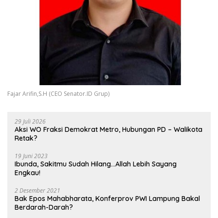
Fajar Arifin,S.H (CEO Senator.ID Grup)
29 Juli 2026
Aksi WO Fraksi Demokrat Metro, Hubungan PD – Walikota
Retak?
19 Juni 2023
Ibunda, Sakitmu Sudah Hilang…Allah Lebih Sayang
Engkau!
2 Desember 2021
Bak Epos Mahabharata, Konferprov PWI Lampung Bakal
Berdarah-Darah?