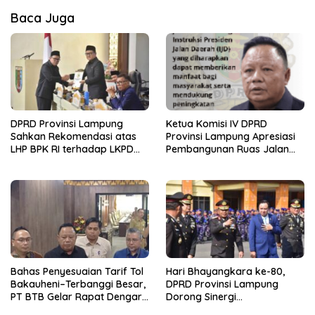
Baca Juga
DPRD Provinsi Lampung
Ketua Komisi IV DPRD
Sahkan Rekomendasi atas
Provinsi Lampung Apresiasi
LHP BPK RI terhadap LKPD
Pembangunan Ruas Jalan
Pemerintah Provinsi
melalui Program IJD
Lampung Tahun Anggaran
2025
Bahas Penyesuaian Tarif Tol
Hari Bhayangkara ke-80,
Bakauheni–Terbanggi Besar,
DPRD Provinsi Lampung
PT BTB Gelar Rapat Dengar
Dorong Sinergi
Pendapat Bareng DPRD
Kelembagaan dengan Polri