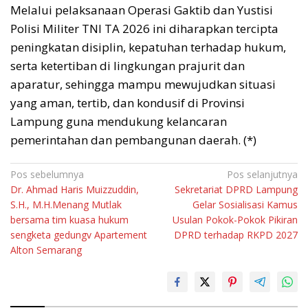
Melalui pelaksanaan Operasi Gaktib dan Yustisi
Polisi Militer TNI TA 2026 ini diharapkan tercipta
peningkatan disiplin, kepatuhan terhadap hukum,
serta ketertiban di lingkungan prajurit dan
aparatur, sehingga mampu mewujudkan situasi
yang aman, tertib, dan kondusif di Provinsi
Lampung guna mendukung kelancaran
pemerintahan dan pembangunan daerah. (*)
Navigasi
Pos sebelumnya
Pos selanjutnya
Dr. Ahmad Haris Muizzuddin,
Sekretariat DPRD Lampung
pos
S.H., M.H.Menang Mutlak
Gelar Sosialisasi Kamus
bersama tim kuasa hukum
Usulan Pokok-Pokok Pikiran
sengketa gedungv Apartement
DPRD terhadap RKPD 2027
Alton Semarang