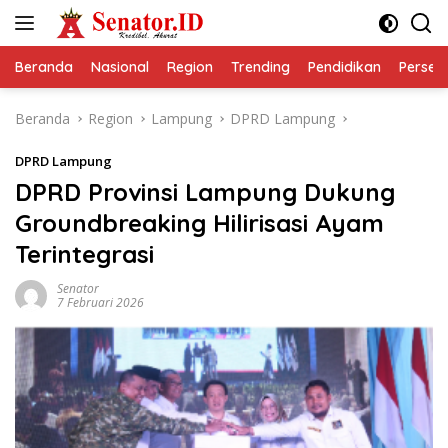
Langsung
ke
konten
Beranda
Nasional
Region
Trending
Pendidikan
Perseps
Beranda
Region
Lampung
DPRD Lampung
DPRD Lampung
DPRD Provinsi Lampung Dukung
Groundbreaking Hilirisasi Ayam
Terintegrasi
Senator
7 Februari 2026