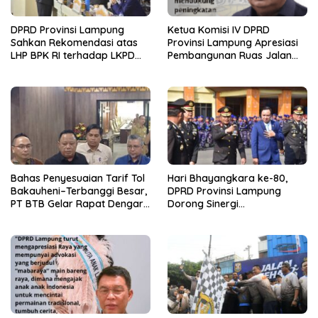
DPRD Provinsi Lampung
Ketua Komisi IV DPRD
Sahkan Rekomendasi atas
Provinsi Lampung Apresiasi
LHP BPK RI terhadap LKPD
Pembangunan Ruas Jalan
Pemerintah Provinsi
melalui Program IJD
Lampung Tahun Anggaran
2025
Bahas Penyesuaian Tarif Tol
Hari Bhayangkara ke-80,
Bakauheni–Terbanggi Besar,
DPRD Provinsi Lampung
PT BTB Gelar Rapat Dengar
Dorong Sinergi
Pendapat Bareng DPRD
Kelembagaan dengan Polri
Lampung