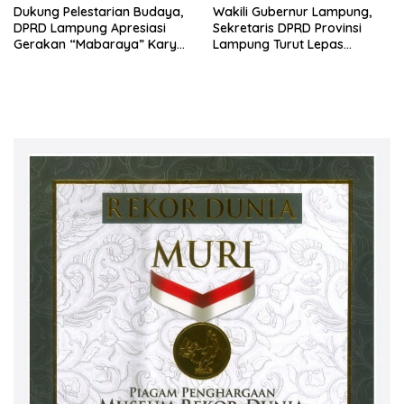
Dukung Pelestarian Budaya,
Wakili Gubernur Lampung,
DPRD Lampung Apresiasi
Sekretaris DPRD Provinsi
Gerakan “Mabaraya” Karya
Lampung Turut Lepas
Raya
Peserta Jalan Sehat HUT
Kota Bandar Lampung