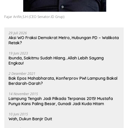
Fajar Arifin,S.H (CEO Senator.ID Grup)
29 Juli 2026
Aksi WO Fraksi Demokrat Metro, Hubungan PD – Walikota
Retak?
19 Juni 2023
Ibunda, Sakitmu Sudah Hilang…Allah Lebih Sayang
Engkau!
2 Desember 2021
Bak Epos Mahabharata, Konferprov PWI Lampung Bakal
Berdarah-Darah?
14 November 2015
Lampung Tengah Jadi Pilkada Terpanas 2015! Mustafa
Punya Kans Paling Besar, Gunadi Jadi Kuda Hitam
10 Juni 2015
Wah, Dukun Banjir Duit