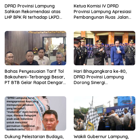
DPRD Provinsi Lampung
Ketua Komisi IV DPRD
Sahkan Rekomendasi atas
Provinsi Lampung Apresiasi
LHP BPK RI terhadap LKPD
Pembangunan Ruas Jalan
Pemerintah Provinsi
melalui Program IJD
Lampung Tahun Anggaran
2025
Bahas Penyesuaian Tarif Tol
Hari Bhayangkara ke-80,
Bakauheni–Terbanggi Besar,
DPRD Provinsi Lampung
PT BTB Gelar Rapat Dengar
Dorong Sinergi
Pendapat Bareng DPRD
Kelembagaan dengan Polri
Lampung
Dukung Pelestarian Budaya,
Wakili Gubernur Lampung,