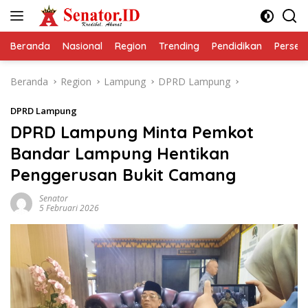
Langsung
ke
konten
Beranda
Nasional
Region
Trending
Pendidikan
Perseps
Beranda
Region
Lampung
DPRD Lampung
DPRD Lampung
DPRD Lampung Minta Pemkot
Bandar Lampung Hentikan
Penggerusan Bukit Camang
Senator
5 Februari 2026