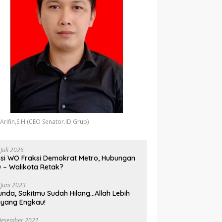
 Arifin,S.H (CEO Senator.ID Grup)
 Juli 2026
si WO Fraksi Demokrat Metro, Hubungan
 – Walikota Retak?
 Juni 2023
unda, Sakitmu Sudah Hilang…Allah Lebih
yang Engkau!
Desember 2021