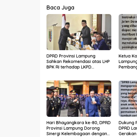
Baca Juga
DPRD Provinsi Lampung
Ketua Ko
Sahkan Rekomendasi atas LHP
Lampung
BPK RI terhadap LKPD
Pembang
Pemerintah Provinsi Lampung
melalui 
Tahun Anggaran 2025
Hari Bhayangkara ke-80, DPRD
Dukung P
Provinsi Lampung Dorong
DPRD La
Sinergi Kelembagaan dengan
Gerakan