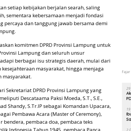
n setiap kebijakan berjalan searah, saling
ih, sementara kebersamaan menjadi fondasi
g percaya dan tanggung jawab bersama demi
ampung.
gaskan komitmen DPRD Provinsi Lampung untuk
 Provinsi Lampung dan seluruh unsur
api berbagai isu strategis daerah, mulai dari
kesejahteraan masyarakat, hingga menjaga
Fajar
h masyarakat.
29
i Sekretariat DPRD Provinsi Lampung yang
Ak
eliputi Descataama Paksi Moeda, S.T., S.E.,
PD
ad Shandy, S.Tr.IP sebagai Komandan Upacara,
19
sebagai Pembawa Acara (Master of Ceremony),
Ib
Sa
ar bendera, pembaca doa, pembaca teks
lik Indonesia Tahun 1945, pembaca Panca
2 