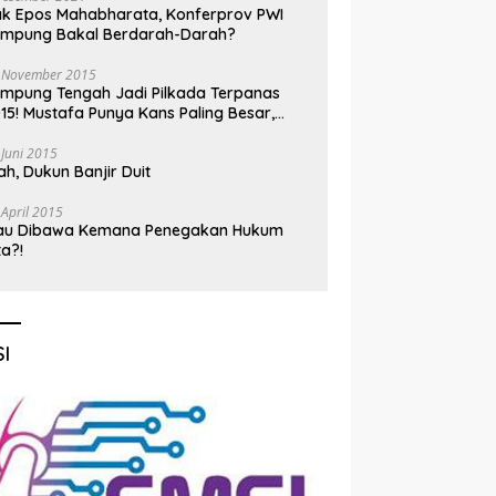
k Epos Mahabharata, Konferprov PWI
ampung Bakal Berdarah-Darah?
 November 2015
mpung Tengah Jadi Pilkada Terpanas
15! Mustafa Punya Kans Paling Besar,
nadi Jadi Kuda Hitam
 Juni 2015
h, Dukun Banjir Duit
 April 2015
au Dibawa Kemana Penegakan Hukum
ta?!
I