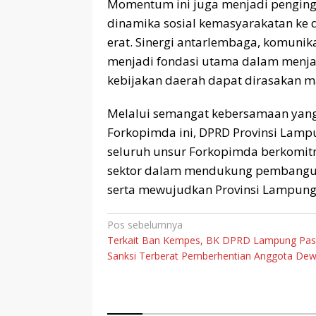
Momentum ini juga menjadi pengin
dinamika sosial kemasyarakatan ke
erat. Sinergi antarlembaga, komunika
menjadi fondasi utama dalam menja
kebijakan daerah dapat dirasakan m
Melalui semangat kebersamaan yan
Forkopimda ini, DPRD Provinsi Lam
seluruh unsur Forkopimda berkomitm
sektor dalam mendukung pembangun
serta mewujudkan Provinsi Lampung 
Navigasi
Pos sebelumnya
Terkait Ban Kempes, BK DPRD Lampung Pas
pos
Sanksi Terberat Pemberhentian Anggota De