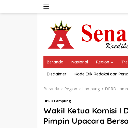
Langsung
ke
konten
Beranda
Nasional
Region
Tre
Disclaimer
Kode Etik Redaksi dan Per
Beranda
Region
Lampung
DPRD Lamp
DPRD Lampung
Wakil Ketua Komisi I
Pimpin Upacara Bers