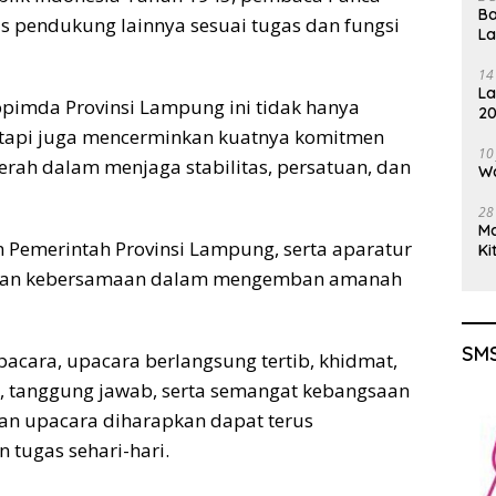
Ba
as pendukung lainnya sesuai tugas dan fungsi
L
14
La
pimda Provinsi Lampung ini tidak hanya
20
Gu
etapi juga mencerminkan kuatnya komitmen
10
rah dalam menjaga stabilitas, persatuan, dan
Wa
28
M
 Pemerintah Provinsi Lampung, serta aparatur
Ki
as dan kebersamaan dalam mengemban amanah
SMS
cara, upacara berlangsung tertib, khidmat,
in, tanggung jawab, serta semangat kebangsaan
ian upacara diharapkan dapat terus
 tugas sehari-hari.