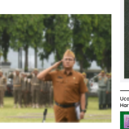
Uca
Har