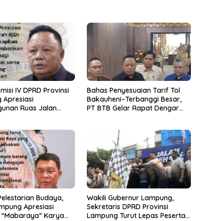
misi IV DPRD Provinsi
Bahas Penyesuaian Tarif Tol
 Apresiasi
Bakauheni–Terbanggi Besar,
unan Ruas Jalan
PT BTB Gelar Rapat Dengar
Program IJD
Pendapat Bareng DPRD
Lampung
elestarian Budaya,
Wakili Gubernur Lampung,
mpung Apresiasi
Sekretaris DPRD Provinsi
 “Mabaraya” Karya
Lampung Turut Lepas Peserta