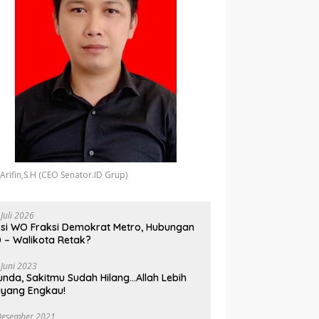
 Arifin,S.H (CEO Senator.ID Grup)
 Juli 2026
si WO Fraksi Demokrat Metro, Hubungan
 – Walikota Retak?
 Juni 2023
unda, Sakitmu Sudah Hilang…Allah Lebih
yang Engkau!
Desember 2021