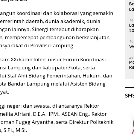
Ba
L
rbangun koordinasi dan kolaborasi yang semakin
pemerintah daerah, dunia akademik, dunia
14
La
gan lainnya. Sinergi tersebut diharapkan
20
Gu
h, mempercepat pembangunan berkelanjutan,
10
asyarakat di Provinsi Lampung.
Wa
28
gdam XX/Radin Inten, unsur Forum Koordinasi
M
nsi Lampung dan kabupaten/kota, serta
Ki
ui Staf Ahli Bidang Pemerintahan, Hukum, dan
 Kota Bandar Lampung melalui Asisten Bidang
yat.
SMS
gi negeri dan swasta, di antaranya Rektor
eilia Afriani, D.E.A., IPM., ASEAN Eng., Rektor
Nyoman Pugeg Aryantha, serta Direktur Politeknik
S.Pi., M.Si.