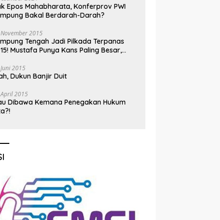
k Epos Mahabharata, Konferprov PWI
ampung Bakal Berdarah-Darah?
 November 2015
mpung Tengah Jadi Pilkada Terpanas
15! Mustafa Punya Kans Paling Besar,
nadi Jadi Kuda Hitam
 Juni 2015
h, Dukun Banjir Duit
 April 2015
au Dibawa Kemana Penegakan Hukum
ta?!
I