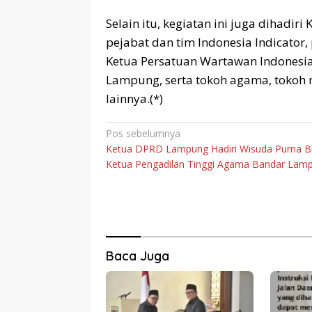
Selain itu, kegiatan ini juga dihadi
pejabat dan tim Indonesia Indicator,
Ketua Persatuan Wartawan Indonesia 
Lampung, serta tokoh agama, tokoh
lainnya.(*)
Navigasi
Pos sebelumnya
Ketua DPRD Lampung Hadiri Wisuda Purna B
pos
Ketua Pengadilan Tinggi Agama Bandar Lam
Baca Juga