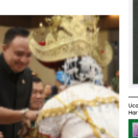
Uca
Har