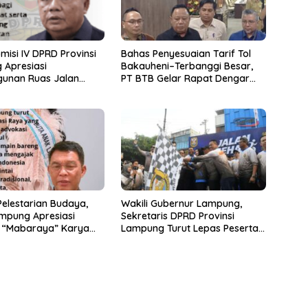
misi IV DPRD Provinsi
Bahas Penyesuaian Tarif Tol
 Apresiasi
Bakauheni–Terbanggi Besar,
unan Ruas Jalan
PT BTB Gelar Rapat Dengar
Program IJD
Pendapat Bareng DPRD
Lampung
elestarian Budaya,
Wakili Gubernur Lampung,
mpung Apresiasi
Sekretaris DPRD Provinsi
 “Mabaraya” Karya
Lampung Turut Lepas Peserta
Jalan Sehat HUT Kota Bandar
Lampung