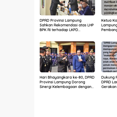
DPRD Provinsi Lampung
Ketua Ko
Sahkan Rekomendasi atas LHP
Lampung
BPK RI terhadap LKPD
Pembang
Pemerintah Provinsi Lampung
melalui 
Tahun Anggaran 2025
Hari Bhayangkara ke-80, DPRD
Dukung P
Provinsi Lampung Dorong
DPRD La
Sinergi Kelembagaan dengan
Gerakan
Polri
Raya