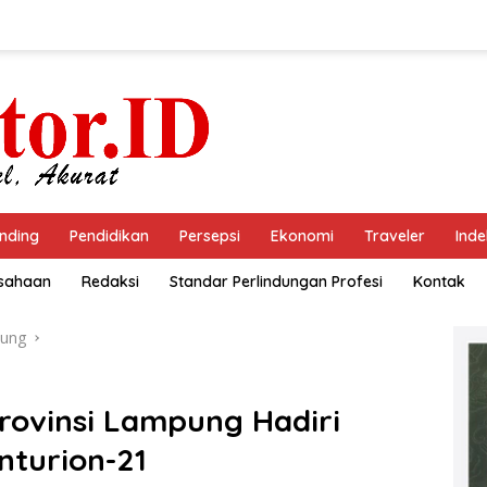
nding
Pendidikan
Persepsi
Ekonomi
Traveler
Inde
usahaan
Redaksi
Standar Perlindungan Profesi
Kontak
ung
Provinsi Lampung Hadiri
nturion-21