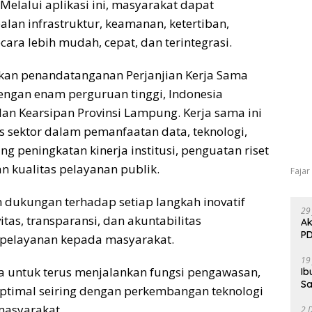
 Melalui aplikasi ini, masyarakat dapat
lan infrastruktur, keamanan, ketertiban,
ara lebih mudah, cepat, dan terintegrasi.
kan penandatanganan Perjanjian Kerja Sama
engan enam perguruan tinggi, Indonesia
dan Kearsipan Provinsi Lampung. Kerja sama ini
s sektor dalam pemanfaatan data, teknologi,
g peningkatan kinerja institusi, penguatan riset
an kualitas pelayanan publik.
Fajar
dukungan terhadap setiap langkah inovatif
29
tas, transparansi, dan akuntabilitas
Ak
PD
pelayanan kepada masyarakat.
19
untuk terus menjalankan fungsi pengawasan,
Ib
Sa
optimal seiring dengan perkembangan teknologi
masyarakat.
2 