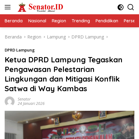
Langsung
ke
konten
Beranda
Nasional
Region
Trending
Pendidikan
Perseps
Beranda
Region
Lampung
DPRD Lampung
DPRD Lampung
Ketua DPRD Lampung Tegaskan
Pengawasan Pelestarian
Lingkungan dan Mitigasi Konflik
Satwa di Way Kambas
Senator
24 Januari 2026