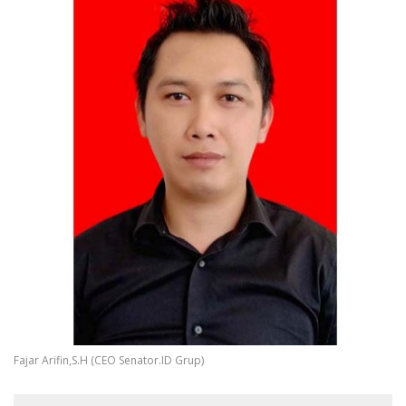
Fajar Arifin,S.H (CEO Senator.ID Grup)