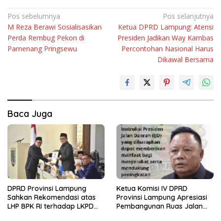
Navigasi
Pos sebelumnya
Pos selanjutnya
M Reza Berawi Sosialisasikan
Ketua DPRD Lampung: Atensi
pos
Perda Rembug Pekon di
Presiden Jadikan Way Kambas
Pamenang Pringsewu
Percontohan Nasional Harus
Dikawal Bersama
Baca Juga
DPRD Provinsi Lampung
Ketua Komisi IV DPRD
Sahkan Rekomendasi atas
Provinsi Lampung Apresiasi
LHP BPK RI terhadap LKPD
Pembangunan Ruas Jalan
Pemerintah Provinsi
melalui Program IJD