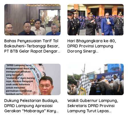
Lampung Tahun Anggaran
2025
Bahas Penyesuaian Tarif Tol
Hari Bhayangkara ke-80,
Bakauheni–Terbanggi Besar,
DPRD Provinsi Lampung
PT BTB Gelar Rapat Dengar
Dorong Sinergi
Pendapat Bareng DPRD
Kelembagaan dengan Polri
Lampung
Dukung Pelestarian Budaya,
Wakili Gubernur Lampung,
DPRD Lampung Apresiasi
Sekretaris DPRD Provinsi
Gerakan “Mabaraya” Karya
Lampung Turut Lepas
Raya
Peserta Jalan Sehat HUT
Kota Bandar Lampung