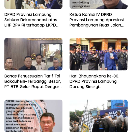
DPRD Provinsi Lampung
Ketua Komisi IV DPRD
Sahkan Rekomendasi atas
Provinsi Lampung Apresiasi
LHP BPK RI terhadap LKPD
Pembangunan Ruas Jalan
Pemerintah Provinsi
melalui Program IJD
Lampung Tahun Anggaran
2025
Bahas Penyesuaian Tarif Tol
Hari Bhayangkara ke-80,
Bakauheni–Terbanggi Besar,
DPRD Provinsi Lampung
PT BTB Gelar Rapat Dengar
Dorong Sinergi
Pendapat Bareng DPRD
Kelembagaan dengan Polri
Lampung