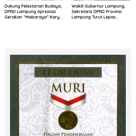
Dukung Pelestarian Budaya,
Wakili Gubernur Lampung,
DPRD Lampung Apresiasi
Sekretaris DPRD Provinsi
Gerakan “Mabaraya” Karya
Lampung Turut Lepas
Raya
Peserta Jalan Sehat HUT
Kota Bandar Lampung