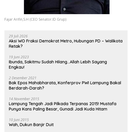
Fajar Arifin,S.H (CEO Senator.ID Grup)
29 Juli 2026
Aksi WO Fraksi Demokrat Metro, Hubungan PD – Walikota
Retak?
19 Juni 2023
Ibunda, Sakitmu Sudah Hilang…Allah Lebih Sayang
Engkau!
2 Desember 2021
Bak Epos Mahabharata, Konferprov PWI Lampung Bakal
Berdarah-Darah?
14 November 2015
Lampung Tengah Jadi Pilkada Terpanas 2015! Mustafa
Punya Kans Paling Besar, Gunadi Jadi Kuda Hitam
10 Juni 2015
Wah, Dukun Banjir Duit