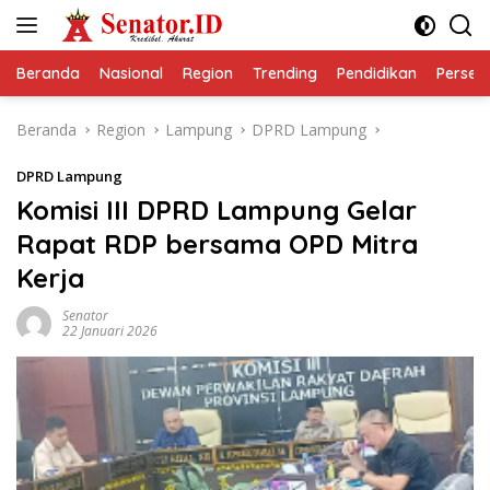
Langsung
ke
konten
Beranda
Nasional
Region
Trending
Pendidikan
Perseps
Beranda
Region
Lampung
DPRD Lampung
DPRD Lampung
Komisi III DPRD Lampung Gelar
Rapat RDP bersama OPD Mitra
Kerja
Senator
22 Januari 2026