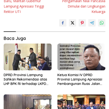
Baru, Mantan Gubernur
Pengamalan Nilai Pancasila
Lampung Apresiasi Tinggi
Dimulai dari Lingkungan
Rektor UTI
Keluarga
Baca Juga
DPRD Provinsi Lampung
Ketua Komisi IV DPRD
Sahkan Rekomendasi atas
Provinsi Lampung Apresiasi
LHP BPK RI terhadap LKPD
Pembangunan Ruas Jalan
Pemerintah Provinsi
melalui Program IJD
Lampung Tahun Anggaran
2025