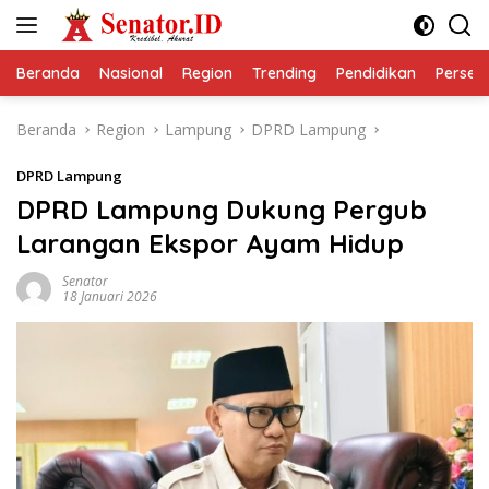
Langsung
ke
konten
Beranda
Nasional
Region
Trending
Pendidikan
Perseps
Beranda
Region
Lampung
DPRD Lampung
DPRD Lampung
DPRD Lampung Dukung Pergub
Larangan Ekspor Ayam Hidup
Senator
18 Januari 2026