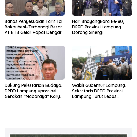
Bahas Penyesuaian Tarif Tol
Hari Bhayangkara ke-80,
Bakauheni–Terbanggi Besar,
DPRD Provinsi Lampung
PT BTB Gelar Rapat Dengar
Dorong Sinergi
Pendapat Bareng DPRD
Kelembagaan dengan Polri
Lampung
Dukung Pelestarian Budaya,
Wakili Gubernur Lampung,
DPRD Lampung Apresiasi
Sekretaris DPRD Provinsi
Gerakan “Mabaraya” Karya
Lampung Turut Lepas
Raya
Peserta Jalan Sehat HUT
Kota Bandar Lampung