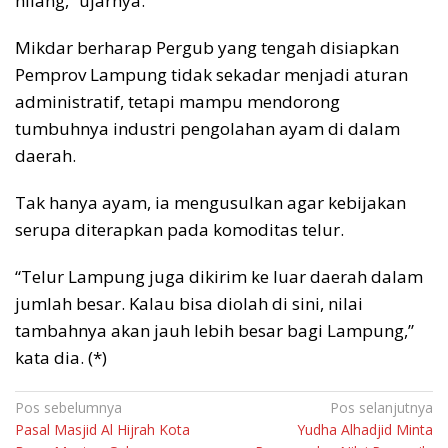
hilang,” ujarnya.
Mikdar berharap Pergub yang tengah disiapkan
Pemprov Lampung tidak sekadar menjadi aturan
administratif, tetapi mampu mendorong
tumbuhnya industri pengolahan ayam di dalam
daerah.
Tak hanya ayam, ia mengusulkan agar kebijakan
serupa diterapkan pada komoditas telur.
“Telur Lampung juga dikirim ke luar daerah dalam
jumlah besar. Kalau bisa diolah di sini, nilai
tambahnya akan jauh lebih besar bagi Lampung,”
kata dia. (*)
Navigasi
Pos sebelumnya
Pos selanjutnya
Pasal Masjid Al Hijrah Kota
Yudha Alhadjid Minta
pos