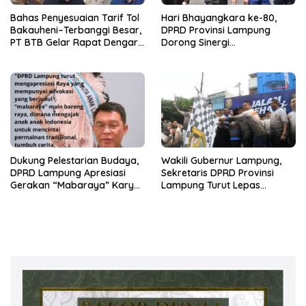
Bahas Penyesuaian Tarif Tol
Hari Bhayangkara ke-80,
Bakauheni–Terbanggi Besar,
DPRD Provinsi Lampung
PT BTB Gelar Rapat Dengar
Dorong Sinergi
Pendapat Bareng DPRD
Kelembagaan dengan Polri
Lampung
Dukung Pelestarian Budaya,
Wakili Gubernur Lampung,
DPRD Lampung Apresiasi
Sekretaris DPRD Provinsi
Gerakan “Mabaraya” Karya
Lampung Turut Lepas
Raya
Peserta Jalan Sehat HUT
Kota Bandar Lampung