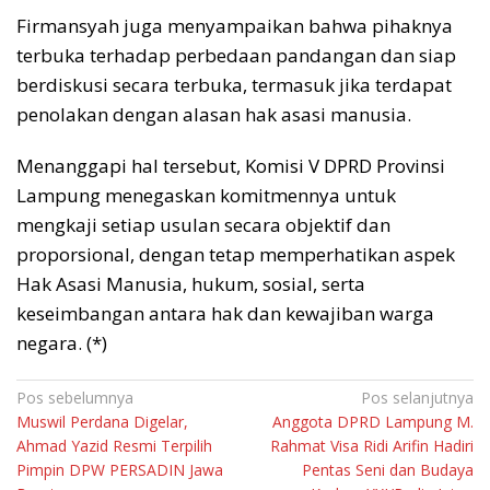
Firmansyah juga menyampaikan bahwa pihaknya
terbuka terhadap perbedaan pandangan dan siap
berdiskusi secara terbuka, termasuk jika terdapat
penolakan dengan alasan hak asasi manusia.
Menanggapi hal tersebut, Komisi V DPRD Provinsi
Lampung menegaskan komitmennya untuk
mengkaji setiap usulan secara objektif dan
proporsional, dengan tetap memperhatikan aspek
Hak Asasi Manusia, hukum, sosial, serta
keseimbangan antara hak dan kewajiban warga
negara. (*)
Navigasi
Pos sebelumnya
Pos selanjutnya
Muswil Perdana Digelar,
Anggota DPRD Lampung M.
pos
Ahmad Yazid Resmi Terpilih
Rahmat Visa Ridi Arifin Hadiri
Pimpin DPW PERSADIN Jawa
Pentas Seni dan Budaya