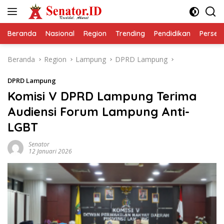
Langsung
ke
konten
Beranda
Nasional
Region
Trending
Pendidikan
Perseps
Beranda
Region
Lampung
DPRD Lampung
DPRD Lampung
Komisi V DPRD Lampung Terima
Audiensi Forum Lampung Anti-
LGBT
Senator
12 Januari 2026