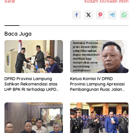
Barat
Kodam XXI/Radin Inten
Baca Juga
DPRD Provinsi Lampung
Ketua Komisi IV DPRD
Sahkan Rekomendasi atas
Provinsi Lampung Apresiasi
LHP BPK RI terhadap LKPD
Pembangunan Ruas Jalan
Pemerintah Provinsi
melalui Program IJD
Lampung Tahun Anggaran
2025