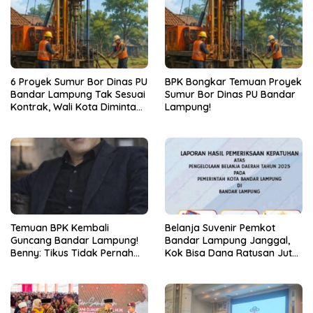
6 Proyek Sumur Bor Dinas PU
BPK Bongkar Temuan Proyek
Bandar Lampung Tak Sesuai
Sumur Bor Dinas PU Bandar
Kontrak, Wali Kota Diminta
Lampung!
Bertindak!
Temuan BPK Kembali
Belanja Suvenir Pemkot
Guncang Bandar Lampung!
Bandar Lampung Janggal,
Benny: Tikus Tidak Pernah
Kok Bisa Dana Ratusan Juta
Mengaku Gudang Bocor
Dikembalikan ke PPTK!
Karena Dirinya