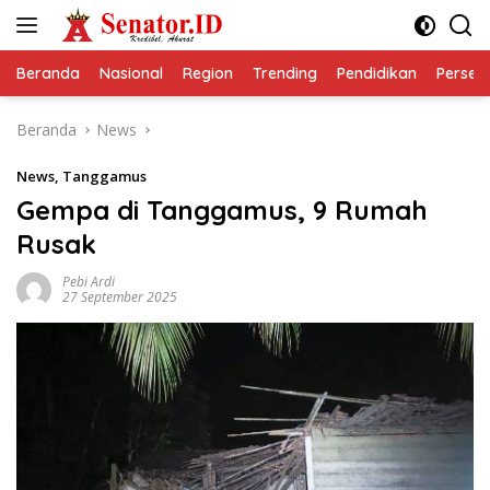
Langsung
ke
konten
Beranda
Nasional
Region
Trending
Pendidikan
Perseps
Beranda
News
News
,
Tanggamus
Gempa di Tanggamus, 9 Rumah
Rusak
Pebi Ardi
27 September 2025