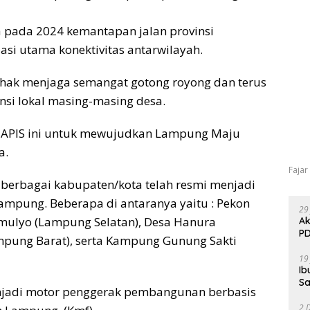
na pada 2024 kemantapan jalan provinsi
asi utama konektivitas antarwilayah.
ihak menjaga semangat gotong royong dan terus
si lokal masing-masing desa.
 TAPIS ini untuk mewujudkan Lampung Maju
a.
Fajar
 berbagai kabupaten/kota telah resmi menjadi
Lampung. Beberapa di antaranya yaitu : Pekon
29
mulyo (Lampung Selatan), Desa Hanura
Ak
PD
ampung Barat), serta Kampung Gunung Sakti
19
Ib
Sa
jadi motor penggerak pembangunan berbasis
2 