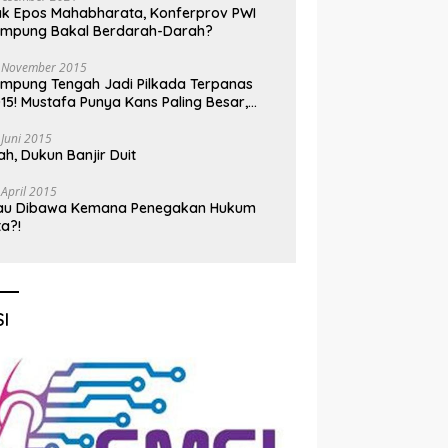
k Epos Mahabharata, Konferprov PWI
ampung Bakal Berdarah-Darah?
 November 2015
mpung Tengah Jadi Pilkada Terpanas
15! Mustafa Punya Kans Paling Besar,
nadi Jadi Kuda Hitam
 Juni 2015
h, Dukun Banjir Duit
 April 2015
au Dibawa Kemana Penegakan Hukum
ta?!
I