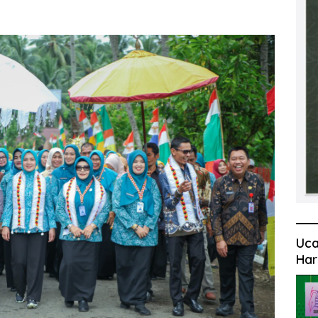
Uca
Har