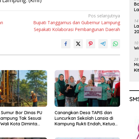
h Lampung. (Kmf)
Ba
L
Pos selanjutnya
14
an
‎Bupati Tanggamus dan Gubernur Lampung
La
Sepakati Kolaborasi Pembangunan Daerah
20
Gu
10
Wa
28
M
Ki
SMS
 Sumur Bor Dinas PU
Canangkan Desa TAPIS dan
Lampung Tak Sesuai
Luncurkan Sekolah Lansia di
 Wali Kota Diminta
Kampung Rukti Endah, Ketua
k!
TP PKK Lampung Dorong
Pembangunan SDM Dimulai