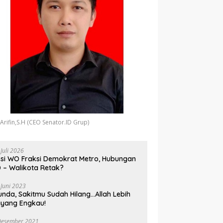
 Arifin,S.H (CEO Senator.ID Grup)
 Juli 2026
si WO Fraksi Demokrat Metro, Hubungan
 – Walikota Retak?
 Juni 2023
unda, Sakitmu Sudah Hilang…Allah Lebih
yang Engkau!
Desember 2021