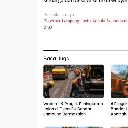
keluarga dan desa di seluruh wilaya
Navigasi
Pos sebelumnya
Gubernur Lampung Lantik Kepala Bappeda d
pos
BKD
Baca Juga
Waduh…..9 Proyek Peningkatan
6 Proyek
Jalan di Dinas PU Bandar
Bandar 
Lampung Bermasalah!
Kontrak,
Bertinda