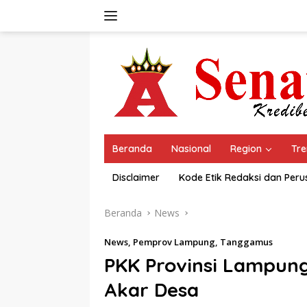
Langsung
ke
konten
Beranda
Nasional
Region
Tre
Disclaimer
Kode Etik Redaksi dan Per
Beranda
News
News
,
Pemprov Lampung
,
Tanggamus
PKK Provinsi Lampung
Akar Desa