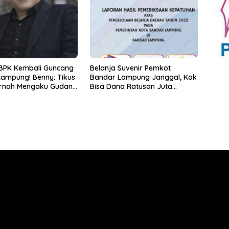
dari Desa
BPK Kembali Guncang
Belanja Suvenir Pemkot
ampung! Benny: Tikus
Bandar Lampung Janggal, Kok
ernah Mengaku Gudang
Bisa Dana Ratusan Juta
rena Dirinya
Dikembalikan ke PPTK!