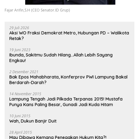
Fajar Arifin,S.H (CEO Senator.ID Grup)
29 Juli 2026
Aksi WO Fraksi Demokrat Metro, Hubungan PD – Walikota
Retak?
19 Juni 2023
Ibunda, Sakitmu Sudah Hilang…Allah Lebih Sayang
Engkau!
2 Desember 2021
Bak Epos Mahabharata, Konferprov PWI Lampung Bakal
Berdarah-Darah?
14 November 2015
Lampung Tengah Jadi Pilkada Terpanas 2015! Mustafa
Punya Kans Paling Besar, Gunadi Jadi Kuda Hitam
10 Juni 2015
Wah, Dukun Banjir Duit
28 April 2015
Mau Dibawa Kemana Penegakan Hukum Kita?!