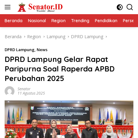
Langsung
ke
konten
Beranda
Nasional
Region
Trending
Pendidikan
Perseps
Beranda
Region
Lampung
DPRD Lampung
DPRD Lampung
,
News
DPRD Lampung Gelar Rapat
Paripurna Soal Raperda APBD
Perubahan 2025
Senator
11 Agustus 2025