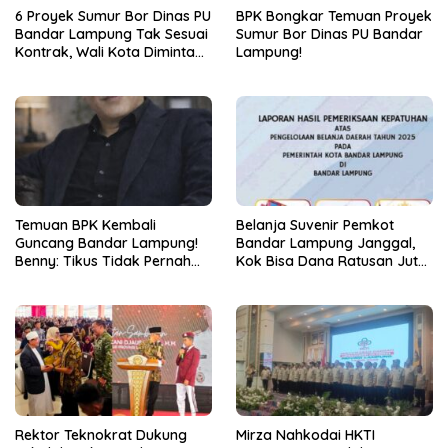
6 Proyek Sumur Bor Dinas PU
BPK Bongkar Temuan Proyek
Bandar Lampung Tak Sesuai
Sumur Bor Dinas PU Bandar
Kontrak, Wali Kota Diminta
Lampung!
Bertindak!
Temuan BPK Kembali
Belanja Suvenir Pemkot
Guncang Bandar Lampung!
Bandar Lampung Janggal,
Benny: Tikus Tidak Pernah
Kok Bisa Dana Ratusan Juta
Mengaku Gudang Bocor
Dikembalikan ke PPTK!
Karena Dirinya
Rektor Teknokrat Dukung
Mirza Nahkodai HKTI