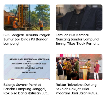
BPK Bongkar Temuan Proyek
Temuan BPK Kembali
Sumur Bor Dinas PU Bandar
Guncang Bandar Lampung!
Lampung!
Benny: Tikus Tidak Pernah
Mengaku Gudang Bocor
Karena Dirinya
Belanja Suvenir Pemkot
Rektor Teknokrat Dukung
Bandar Lampung Janggal,
Sekolah Rakyat, Nilai
Kok Bisa Dana Ratusan Juta
Program Jadi Jalan Putus
Dikembalikan ke PPTK!
Rantai Kemiskinan