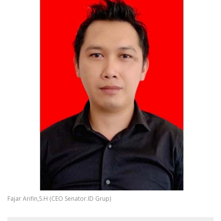
Fajar Arifin,S.H (CEO Senator.ID Grup)