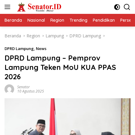
Langsung
ke
konten
Beranda
Nasional
Region
Trending
Pendidikan
Perseps
Beranda
Region
Lampung
DPRD Lampung
DPRD Lampung
,
News
DPRD Lampung – Pemprov
Lampung Teken MoU KUA PPAS
2026
Senator
10 Agustus 2025