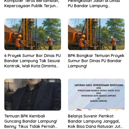
Komputer Terus Bertambah,
Peningkatan Jalan di Dinas
Kepercayaan Publik Terjun
PU Bandar Lampung
Bebas
Bermasalah!
6 Proyek Sumur Bor Dinas PU
BPK Bongkar Temuan Proyek
Bandar Lampung Tak Sesuai
Sumur Bor Dinas PU Bandar
Kontrak, Wali Kota Diminta
Lampung!
Bertindak!
Temuan BPK Kembali
Belanja Suvenir Pemkot
Guncang Bandar Lampung!
Bandar Lampung Janggal,
Benny: Tikus Tidak Pernah
Kok Bisa Dana Ratusan Juta