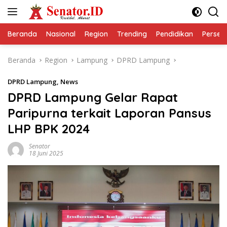
Langsung
ke
konten
Beranda
Nasional
Region
Trending
Pendidikan
Perseps
Beranda
Region
Lampung
DPRD Lampung
DPRD Lampung
,
News
DPRD Lampung Gelar Rapat
Paripurna terkait Laporan Pansus
LHP BPK 2024
Senator
18 Juni 2025