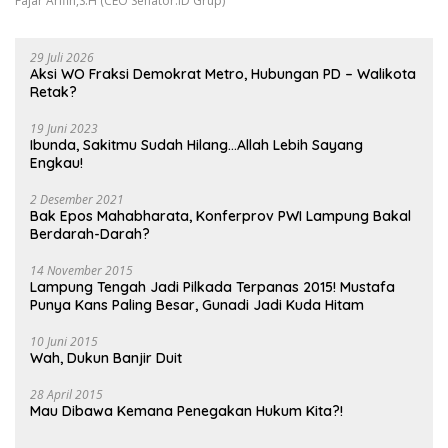
Fajar Arifin,S.H (CEO Senator.ID Grup)
29 Juli 2026
Aksi WO Fraksi Demokrat Metro, Hubungan PD – Walikota
Retak?
19 Juni 2023
Ibunda, Sakitmu Sudah Hilang…Allah Lebih Sayang
Engkau!
2 Desember 2021
Bak Epos Mahabharata, Konferprov PWI Lampung Bakal
Berdarah-Darah?
14 November 2015
Lampung Tengah Jadi Pilkada Terpanas 2015! Mustafa
Punya Kans Paling Besar, Gunadi Jadi Kuda Hitam
10 Juni 2015
Wah, Dukun Banjir Duit
28 April 2015
Mau Dibawa Kemana Penegakan Hukum Kita?!