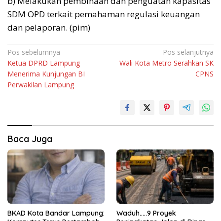
b) Melakukan pembinaan dan penguatan kapasitas
SDM OPD terkait pemahaman regulasi keuangan
dan pelaporan. (pim)
Navigasi
Pos sebelumnya
Pos selanjutnya
Ketua DPRD Lampung
Wali Kota Metro Serahkan SK
pos
Menerima Kunjungan BI
CPNS
Perwakilan Lampung
Baca Juga
BKAD Kota Bandar Lampung:
Waduh…..9 Proyek