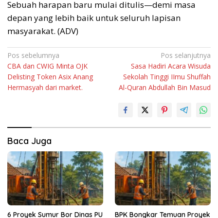
Sebuah harapan baru mulai ditulis—demi masa
depan yang lebih baik untuk seluruh lapisan
masyarakat. (ADV)
Navigasi
Pos sebelumnya
Pos selanjutnya
CBA dan CWIG Minta OJK
Sasa Hadiri Acara Wisuda
pos
Delisting Token Asix Anang
Sekolah Tinggi IImu Shuffah
Hermasyah dari market.
Al-Quran Abdullah Bin Masud
Baca Juga
6 Proyek Sumur Bor Dinas PU
BPK Bongkar Temuan Proyek