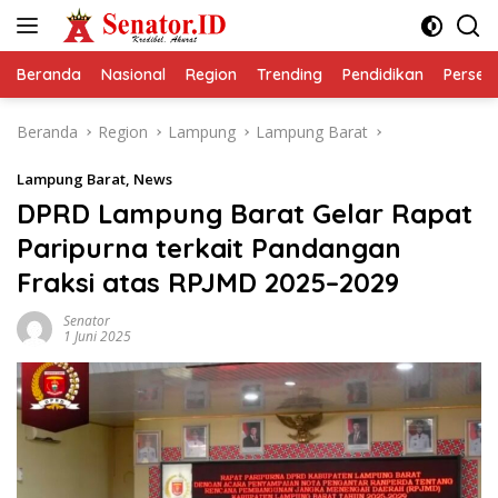
Langsung
ke
konten
Beranda
Nasional
Region
Trending
Pendidikan
Perseps
Beranda
Region
Lampung
Lampung Barat
Lampung Barat
,
News
DPRD Lampung Barat Gelar Rapat
Paripurna terkait Pandangan
Fraksi atas RPJMD 2025–2029
Senator
1 Juni 2025