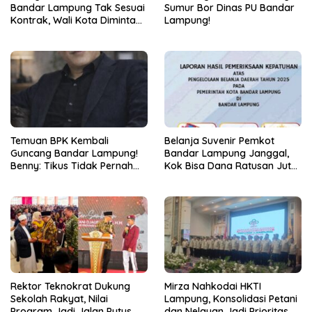
Bandar Lampung Tak Sesuai
Sumur Bor Dinas PU Bandar
Kontrak, Wali Kota Diminta
Lampung!
Bertindak!
Temuan BPK Kembali
Belanja Suvenir Pemkot
Guncang Bandar Lampung!
Bandar Lampung Janggal,
Benny: Tikus Tidak Pernah
Kok Bisa Dana Ratusan Juta
Mengaku Gudang Bocor
Dikembalikan ke PPTK!
Karena Dirinya
Rektor Teknokrat Dukung
Mirza Nahkodai HKTI
Sekolah Rakyat, Nilai
Lampung, Konsolidasi Petani
Program Jadi Jalan Putus
dan Nelayan Jadi Prioritas