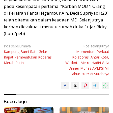
pada kesempatan pertama. “Korban MOB 1 Orang
di Perairan Pantai Ngambur A.n. Dedi Supriyadi (23)
telah ditemukan dalam keadaan MD. Selanjutnya
korban dievakuasi menuju rumah duka,” ujar Ricky.
(hum/peb)
Navigasi
Pos sebelumnya
Pos selanjutnya
Kampung Bumi Ratu Gelar
Momentum Perkuat
pos
Rapat Pembentukan Koperasi
Kolaborasi Antar Kota,
Merah Putih
Walikota Metro Hadiri Gala
Dinner Munas APEKSI VII
Tahun 2025 di Surabaya
Baca Juga