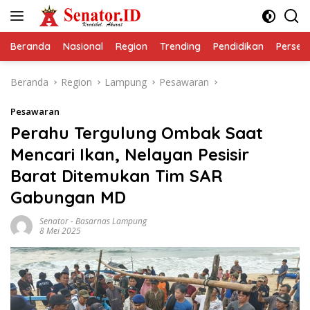
Langsung
ke
konten
Beranda
Nasional
Region
Trending
Pendidikan
Perseps
Beranda
Region
Lampung
Pesawaran
Pesawaran
Perahu Tergulung Ombak Saat
Mencari Ikan, Nelayan Pesisir
Barat Ditemukan Tim SAR
Gabungan MD
Senator
-
Basarnas Lampung
8 Mei 2025