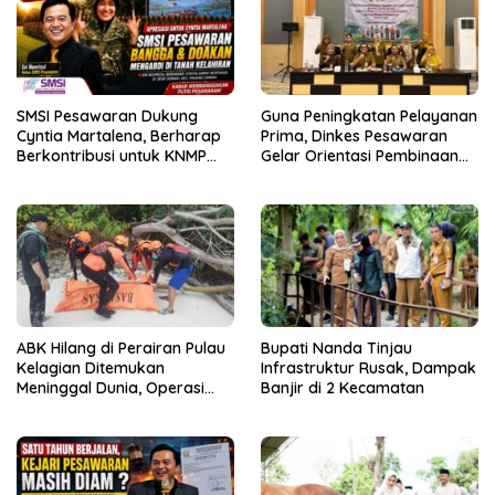
SMSI Pesawaran Dukung
Guna Peningkatan Pelayanan
Cyntia Martalena, Berharap
Prima, Dinkes Pesawaran
Berkontribusi untuk KNMP
Gelar Orientasi Pembinaan
Pesawaran
Terhadap Kader Posyandu
ABK Hilang di Perairan Pulau
Bupati Nanda Tinjau
Kelagian Ditemukan
Infrastruktur Rusak, Dampak
Meninggal Dunia, Operasi
Banjir di 2 Kecamatan
SAR Resmi Ditutup