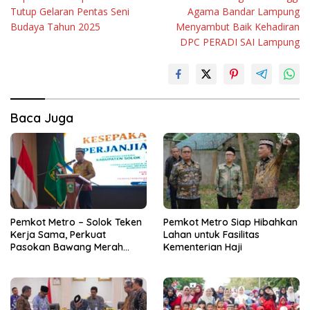
pos
Tutup Gelaran Pentas Seni
Agama Bandar Lampung
Budaya Tahun 2025
Menyambut Baik Kehadiran
DPC PERADI SAI Lampung
Baca Juga
Pemkot Metro – Solok Teken
Pemkot Metro Siap Hibahkan
Kerja Sama, Perkuat
Lahan untuk Fasilitas
Pasokan Bawang Merah
Kementerian Haji
untuk Kendalikan Inflasi