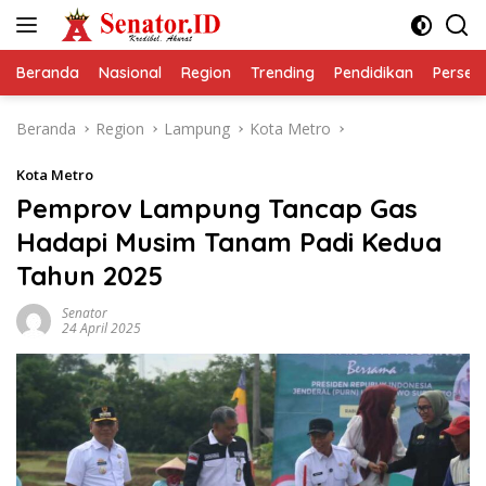
Langsung
ke
konten
Beranda
Nasional
Region
Trending
Pendidikan
Perseps
Beranda
Region
Lampung
Kota Metro
Kota Metro
Pemprov Lampung Tancap Gas
Hadapi Musim Tanam Padi Kedua
Tahun 2025
Senator
24 April 2025