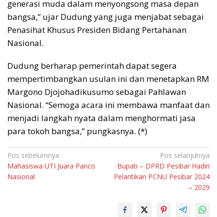
generasi muda dalam menyongsong masa depan
bangsa,” ujar Dudung yang juga menjabat sebagai
Penasihat Khusus Presiden Bidang Pertahanan
Nasional.
Dudung berharap pemerintah dapat segera
mempertimbangkan usulan ini dan menetapkan RM
Margono Djojohadikusumo sebagai Pahlawan
Nasional. “Semoga acara ini membawa manfaat dan
menjadi langkah nyata dalam menghormati jasa
para tokoh bangsa,” pungkasnya. (*)
Navigasi
Pos sebelumnya
Pos selanjutnya
Mahasiswa UTI Juara Panco
Bupati – DPRD Pesibar Hadiri
pos
Nasional
Pelantikan PCNU Pesibar 2024
– 2029