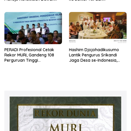
Pers
Keberlanjutan, SMSI
Komitmen Kawal Ekosistem
PFII
PERADI Profesional Cetak
Hashim Djojohadikusumo
Rekor MURI, Gandeng 108
Lantik Pengurus Srikandi
Perguruan Tinggi
Jaga Desa se-Indonesia,
Keagamaan Bangun
ABPEDNAS dan SMSI Kerja
Ekosistem Pendidikan Hukum
Sama Dukung Program Jaga
Berintegritas
Desa