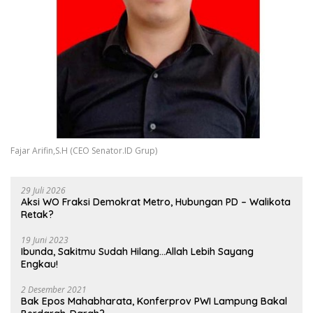
Fajar Arifin,S.H (CEO Senator.ID Grup)
29 Juli 2026
Aksi WO Fraksi Demokrat Metro, Hubungan PD – Walikota
Retak?
19 Juni 2023
Ibunda, Sakitmu Sudah Hilang…Allah Lebih Sayang
Engkau!
2 Desember 2021
Bak Epos Mahabharata, Konferprov PWI Lampung Bakal