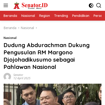
Langsung
ke
konten
Beranda
Nasional
Region
Trending
Pendidikan
Perseps
Beranda
Nasional
Nasional
Dudung Abdurachman Dukung
Pengusulan RM Margono
Djojohadikusumo sebagai
Pahlawan Nasional
Senator
12 April 2025